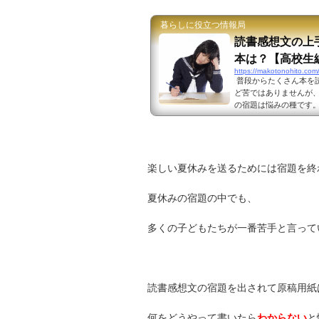
は原稿用紙にして5枚
っては考えられないほど
暮らしに役立つ情報局
読書感想文の上
本は？【高校生
https://makotonohito.com
普段からたくさん本を
ど苦ではありませんが
の宿題は悩みの種です。 出典：
離れが進んでいて普段
文の宿題が出されると
想文を書いたら良いか、
きのおすすめの本は？高
楽しい夏休みを送るためには宿題を終
夏休みの宿題の中でも、
多くの子どもたちが一番苦手と言って
読書感想文の宿題を出されて原稿用紙
何をどうやって書いたら
わからない
と