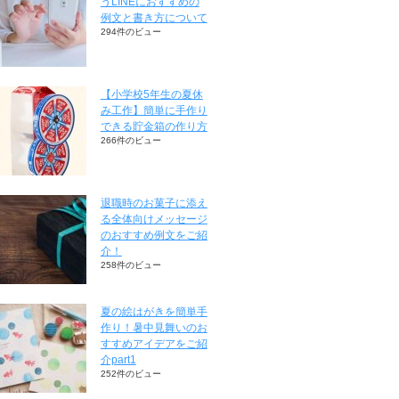
うLINEにおすすめの
例文と書き方について
294件のビュー
【小学校5年生の夏休
み工作】簡単に手作り
できる貯金箱の作り方
266件のビュー
退職時のお菓子に添え
る全体向けメッセージ
のおすすめ例文をご紹
介！
258件のビュー
夏の絵はがきを簡単手
作り！暑中見舞いのお
すすめアイデアをご紹
介part1
252件のビュー