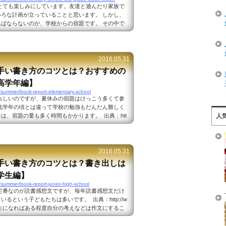
とても楽しみにしています。友達と遊んだり家族で
ろな計画が立っていることと思います。 しかし、
ばならないのが、学校からの宿題です。 その中で
のが読書感想文です。 出典：http://www.photo-
子供達はまだ作文を書くことが慣れていないだけに、何を
いと頭を痛めることが多いです。 低学年の子供達
におすすめの本は？低学年の子供達が読書...
2016.05.31
手い書き方のコツとは？おすすめの
高学年編】
/summer/book-report-elementary-school
れしいのですが、夏休みの宿題はけっこう多くて参
低学年の頃とは違って学校の勉強もだんだん難しく
は、宿題の量も多く時間もかかります。 出典：htt
人
ac.com/ その中でももっとも難しいという子どもたちが多い
低学年の頃よりも読書感想文は枚数も多く長く書かな
、何を書いたら良いか、どうやって書いたら良いかわ
たちも多いのではないでしょうか。 高学年の子...
2016.05.31
手い書き方のコツとは？書き出しは
学生編】
/summer/book-report-junior-high-school
定番なのが読書感想文ですが、毎年読書感想文だけ
るという子どもたちは多いです。 出典：http://w
om/ 中学生になればある程度自分の考えなどは作文にするこ
書感想文になるとなかなか進みません。 どこから
ら良いのか、頭が痛くなります。中学生の読書感想文