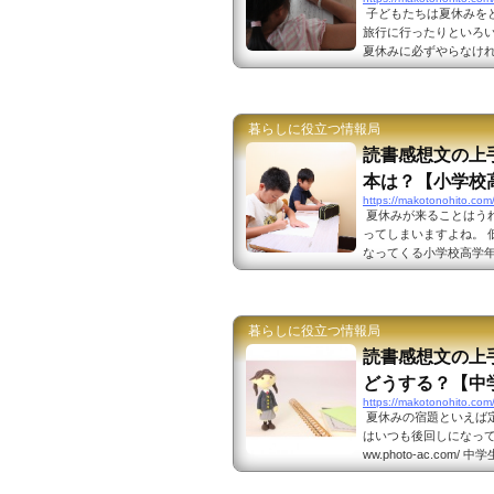
子どもたちは夏休みを
旅行に行ったりといろい
夏休みに必ずやらなけれ
も、多くの子供達を悩ませる
ac.com/ 低学年の
書いたら良いかわからな
が読書感想文を書くとき
暮らしに役立つ情報局
読書感想文の上
本は？【小学校
https://makotonohito.com
夏休みが来ることはう
ってしまいますよね。 
なってくる小学校高学年
p://www.photo-
のが読書感想文です。
ければいけないだけに
からない、という子ども
暮らしに役立つ情報局
読書感想文の上
どうする？【中
https://makotonohito.com
夏休みの宿題といえば
はいつも後回しになってい
ww.photo-ac.c
とが出来るのですが、読
どうやって書き始めた