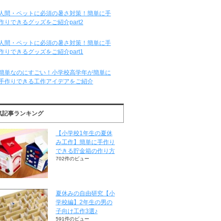
人間・ペットに必須の暑さ対策！簡単に手
作りできるグッズをご紹介part2
人間・ペットに必須の暑さ対策！簡単に手
作りできるグッズをご紹介part1
簡単なのにすごい！小学校高学年が簡単に
手作りできる工作アイデアをご紹介
気記事ランキング
【小学校1年生の夏休
み工作】簡単に手作り
できる貯金箱の作り方
702件のビュー
夏休みの自由研究【小
学校編】2年生の男の
子向け工作3選♪
591件のビュー