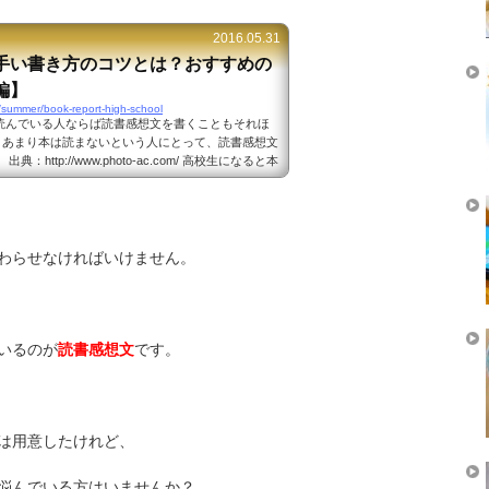
が基準ですから、作文がもともと苦手だという方にと
枚数も多いです。 中学生が読書感想文を書くと...
2016.05.31
手い書き方のコツとは？おすすめの
編】
/summer/book-report-high-school
読んでいる人ならば読書感想文を書くこともそれほ
、あまり本は読まないという人にとって、読書感想文
http://www.photo-ac.com/ 高校生になると本
はほとんど本を読まない人も多いですから、読書感想
、どんな本を読むべきなのか、そしてどんなふうに感
困ってしまいます。 高校生が読書感想文を書くと
校生が読書感想文を上手に書くコツとは？ 本...
わらせなければいけません。
いるのが
読書感想文
です。
は用意したけれど、
悩んでいる方はいませんか？