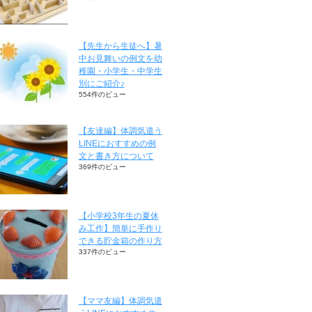
【先生から生徒へ】暑
中お見舞いの例文を幼
稚園・小学生・中学生
別にご紹介♪
554件のビュー
【友達編】体調気遣う
LINEにおすすめの例
文と書き方について
369件のビュー
【小学校3年生の夏休
み工作】簡単に手作り
できる貯金箱の作り方
337件のビュー
【ママ友編】体調気遣