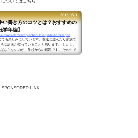
についてはこちら↓↓↓
2016.05.31
手い書き方のコツとは？おすすめの
低学年編】
/summer/elementary-school-low-grade-book-report
とても楽しみにしています。友達と遊んだり家族で
ろな計画が立っていることと思います。 しかし、
ばならないのが、学校からの宿題です。 その中で
のが読書感想文です。 出典：http://www.photo-
子供達はまだ作文を書くことが慣れていないだけに、何を
いと頭を痛めることが多いです。 低学年の子供達
におすすめの本は？低学年の子供達が読書...
SPONSORED LINK