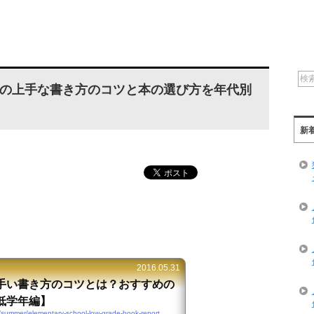
の上手な書き方のコツと本の選び方を年代別
新
2016.05.31
手い書き方のコツとは？おすすめの
低学年編】
/summer/elementary-school-low-grade-book-report