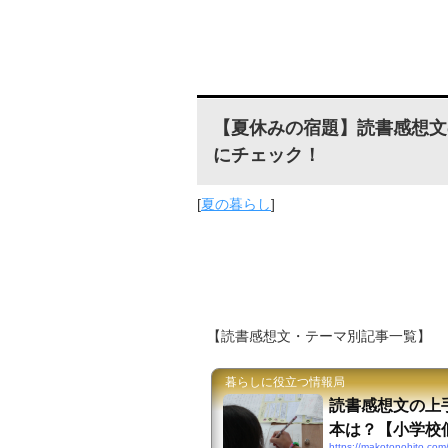
【夏休みの宿題】読書感想文
にチェック！
[
夏の暮らし
]
【読書感想文・テーマ別記事一覧】
暮らしに役立つ情報局
読書感想文の上
本は？【小学校
https://makotonohito.com