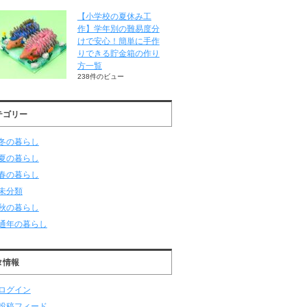
【小学校の夏休み工
作】学年別の難易度分
けで安心！簡単に手作
りできる貯金箱の作り
方一覧
238件のビュー
テゴリー
冬の暮らし
夏の暮らし
春の暮らし
未分類
秋の暮らし
通年の暮らし
タ情報
ログイン
投稿フィード