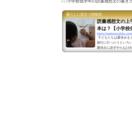
↓↓↓小学校低学年の読書感想文の書き方
暮らしに役立つ情報局
読書感想文の上
本は？【小学校
https://makotonohito.com
子どもたちは夏休みを
旅行に行ったりといろい
夏休みに必ずやらなけれ
も、多くの子供達を悩ませる
ac.com/ 低学年の
書いたら良いかわからな
が読書感想文を書くとき