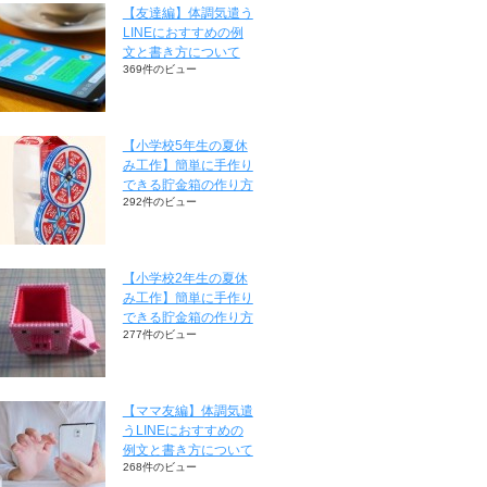
【友達編】体調気遣う
LINEにおすすめの例
文と書き方について
369件のビュー
【小学校5年生の夏休
み工作】簡単に手作り
できる貯金箱の作り方
292件のビュー
【小学校2年生の夏休
み工作】簡単に手作り
できる貯金箱の作り方
277件のビュー
【ママ友編】体調気遣
うLINEにおすすめの
例文と書き方について
268件のビュー