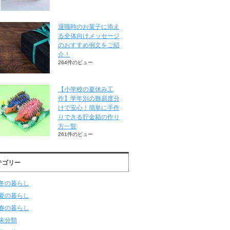
退職時のお菓子に添え
る全体向けメッセージ
のおすすめ例文をご紹
介！
264件のビュー
【小学校の夏休み工
作】学年別の難易度分
けで安心！簡単に手作
りできる貯金箱の作り
方一覧
261件のビュー
テゴリー
冬の暮らし
夏の暮らし
春の暮らし
未分類