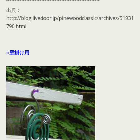
出典：
http://blog.livedoor.jp/pinewoodclassic/archives/51931
790.html
○壁掛け用