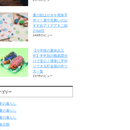
夏の絵はがきを簡単手
作り！暑中見舞いのお
すすめアイデアをご紹
介part1
249件のビュー
【小学校の夏休み工
作】学年別の難易度分
けで安心！簡単に手作
りできる貯金箱の作り
方一覧
237件のビュー
テゴリー
冬の暮らし
夏の暮らし
春の暮らし
未分類