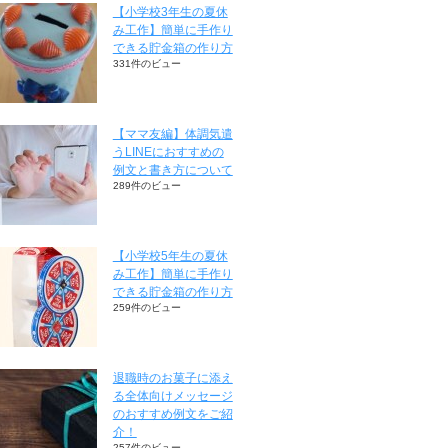
【小学校3年生の夏休
み工作】簡単に手作り
できる貯金箱の作り方
331件のビュー
【ママ友編】体調気遣
うLINEにおすすめの
例文と書き方について
289件のビュー
【小学校5年生の夏休
み工作】簡単に手作り
できる貯金箱の作り方
259件のビュー
退職時のお菓子に添え
る全体向けメッセージ
のおすすめ例文をご紹
介！
257件のビュー