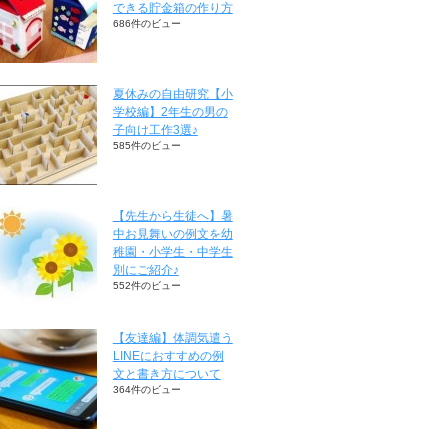
できる貯金箱の作り方
686件のビュー
夏休みの自由研究【小
学校編】2年生の男の
子向け工作3選♪
585件のビュー
【先生から生徒へ】暑
中お見舞いの例文を幼
稚園・小学生・中学生
別にご紹介♪
552件のビュー
【友達編】体調気遣う
LINEにおすすめの例
文と書き方について
364件のビュー