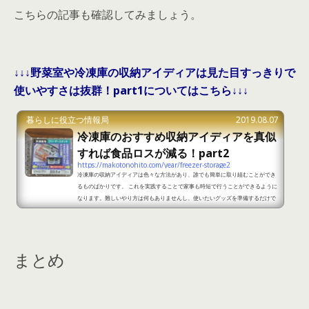
こちらの記事も確認してみましょう。
↓↓↓野菜室や冷凍庫の収納アイディアは見た目すっきりで
使いやすさは抜群！part1についてはこちら↓↓↓
暮らしに役立つ情報局
2019.08.07
冷凍庫のおすすめ収納アイディアを真似
すれば食品ロスが減る！part2
https://makotonohito.com/year/freezer-storage2
冷凍庫の収納アイディアは色々な方法があり、誰でも簡単に取り組むことができ
るものばかりです。 これを実践することで家事も時短で行うことができるように
なります。難しいやり方は何もありませんし、使いたいグッズを準備するだけで
OKなので、すぐに試すことができます。 そこで、冷凍庫のおすすめ収納アイデ
ィアをご紹介しますので、参考にしてみてください。 冷凍庫のおすすめ収納アイ
ディアを真似すれば食品ロスが減る！part1 出典：https://beauty.biglobe.ne.j
p/news/house/lim_180721_4401226122/&a...
まとめ