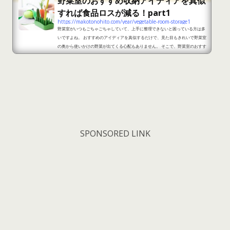
野菜室のおすすめ収納アイディアを真似
すれば食品ロスが減る！part1
https://makotonohito.com/year/vegetable-room-storage1
野菜室がいつもごちゃごちゃしていて、上手に整理できないと困っている方は多
いですよね。 おすすめのアイディアを真似するだけで、見た目もきれいで野菜室
の奥から使いかけの野菜が出てくる心配もありません。 そこで、野菜室のおすす
め収納アイディアをご紹介しますので、参考にしてみてください。 野菜室のおす
すめ収納アイディアを真似すれば食品ロスが減る！part1 出典：https://sumic
a-media.jp/news/3088 野菜室には大きさの異なる野菜をたくさん収納します
よね。でも、すべて寝せて収納してい...
SPONSORED LINK