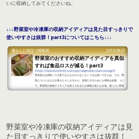
いに収納してみてくださいね。
↓↓↓野菜室や冷凍庫の収納アイディアは見た目すっきりで
使いやすさは抜群！part3についてはこちら↓↓↓
暮らしに役立つ情報局
2019.08.07
野菜室のおすすめ収納アイディアを真似
すれば食品ロスが減る！part3
https://makotonohito.com/year/vegetable-room-storage3
野菜室のお掃除って大変でなかなかやらないという方は多いですよね。でも、野
菜についた土などが落ちたりしますから、清潔にするためにも掃除は必要。 そこ
で、野菜室の収納アイディアを取り入れるとお掃除が楽になる他、使いたい野菜
をすぐに見つけることができますので、おすすめのアイディアをご紹介していき
ます。 野菜室のおすすめ収納アイディアを真似すれば食品ロスが減る！part1 出
典：https://neko9.exblog.jp/238852360/ 麻袋のかごなどを野菜室に取り入れ
ることで野菜をきれいに収納することがで...
野菜室や冷凍庫の収納アイディアは見
た目すっきりで使いやすさは抜群！