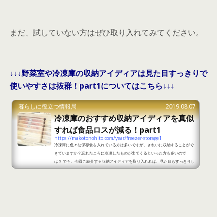
まだ、試していない方はぜひ取り入れてみてください。
↓↓↓野菜室や冷凍庫の収納アイディアは見た目すっきりで
使いやすさは抜群！part1についてはこちら↓↓↓
暮らしに役立つ情報局
2019.08.07
冷凍庫のおすすめ収納アイディアを真似
すれば食品ロスが減る！part1
https://makotonohito.com/year/freezer-storage1
冷凍庫に色々な保存食を入れている方は多いですが、きれいに収納することがで
きていますか？忘れたころに冷凍したものが出てくるといった方も多いので
は？ でも、今回ご紹介する収納アイディアを取り入れれば、見た目もすっきりし
て使いたいものをすぐに使うことができるようになりますので、ぜひ参考にして
みてください。 冷凍庫のおすすめ収納アイディアを真似すれば食品ロスが減る！
part1 出典：https://macaro-ni.jp/46664 冷凍庫の収納アイディアでおすすめ
なのは、同じ大きさのタッパーに詰めるという...