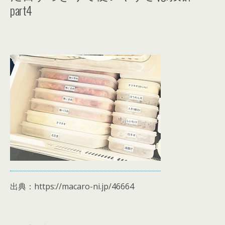
part4
出典：https://macaro-ni.jp/46664