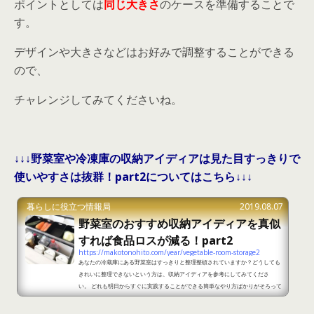
ポイントとしては
同じ大きさ
のケースを準備することで
す。
デザインや大きさなどはお好みで調整することができる
ので、
チャレンジしてみてくださいね。
↓↓↓野菜室や冷凍庫の収納アイディアは見た目すっきりで
使いやすさは抜群！part2についてはこちら↓↓↓
暮らしに役立つ情報局
2019.08.07
野菜室のおすすめ収納アイディアを真似
すれば食品ロスが減る！part2
https://makotonohito.com/year/vegetable-room-storage2
あなたの冷蔵庫にある野菜室はすっきりと整理整頓されていますか？どうしても
きれいに整理できないという方は、収納アイディアを参考にしてみてくださ
い。 どれも明日からすぐに実践することができる簡単なやり方ばかりがそろって
います。ここからは野菜室のおすすめ収納アイディアをご紹介していきます。 野
菜室のおすすめ収納アイディアを真似すれば食品ロスが減る！part1 出典：http