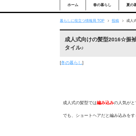
ホーム
春の暮らし
夏の
暮らしに役立つ情報局 TOP
投稿
成人
成人式向けの髪型2016☆
タイル♪
[
冬の暮らし
]
成人式の髪型では
編み込み
の人気がと
でも、ショートヘアだと編み込みをす