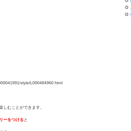
000041991/style/L000484960.html
楽しむことができます。
リーをつける
と