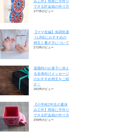
み工作】簡単に手作り
できる貯金箱の作り方
277件のビュー
【ママ友編】体調気遣
うLINEにおすすめの
例文と書き方について
272件のビュー
退職時のお菓子に添え
る全体向けメッセージ
のおすすめ例文をご紹
介！
262件のビュー
【小学校2年生の夏休
み工作】簡単に手作り
できる貯金箱の作り方
259件のビュー