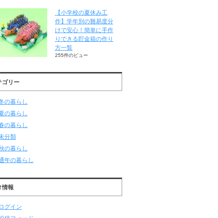
【小学校の夏休み工
作】学年別の難易度分
けで安心！簡単に手作
りできる貯金箱の作り
方一覧
255件のビュー
テゴリー
冬の暮らし
夏の暮らし
春の暮らし
未分類
秋の暮らし
通年の暮らし
タ情報
ログイン