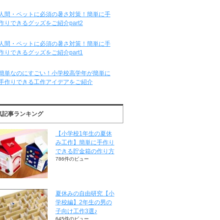
人間・ペットに必須の暑さ対策！簡単に手
作りできるグッズをご紹介part2
人間・ペットに必須の暑さ対策！簡単に手
作りできるグッズをご紹介part1
簡単なのにすごい！小学校高学年が簡単に
手作りできる工作アイデアをご紹介
気記事ランキング
【小学校1年生の夏休
み工作】簡単に手作り
できる貯金箱の作り方
786件のビュー
夏休みの自由研究【小
学校編】2年生の男の
子向け工作3選♪
645件のビュー