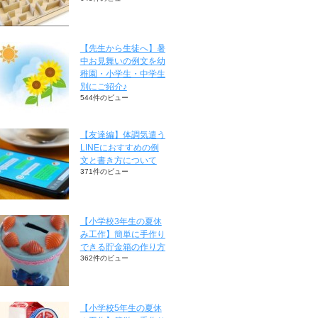
【先生から生徒へ】暑
中お見舞いの例文を幼
稚園・小学生・中学生
別にご紹介♪
544件のビュー
【友達編】体調気遣う
LINEにおすすめの例
文と書き方について
371件のビュー
【小学校3年生の夏休
み工作】簡単に手作り
できる貯金箱の作り方
362件のビュー
【小学校5年生の夏休