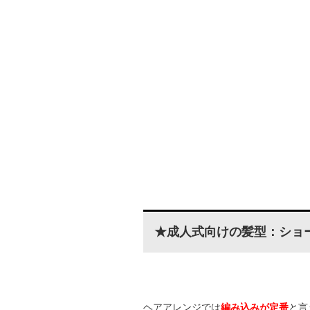
★成人式向けの髪型：ショ
ヘアアレンジでは
編み込みが定番
と言