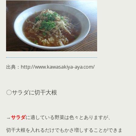
出典：http://www.kawasakiya-aya.com/
〇サラダに切干大根
→
サラダ
に適している野菜は色々とありますが、
切干大根を入れるだけでもかさ増しすることができま