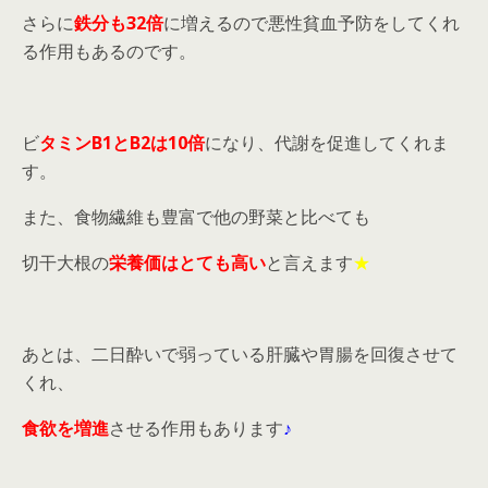
さらに
鉄分も32倍
に増えるので悪性貧血予防をしてくれ
る作用もあるのです。
ビ
タミンB1とB2は10倍
になり、代謝を促進してくれま
す。
また、食物繊維も豊富で他の野菜と比べても
切干大根の
栄養価はとても高い
と言えます
★
あとは、二日酔いで弱っている肝臓や胃腸を回復させて
くれ、
食欲を増進
させる作用もあります
♪