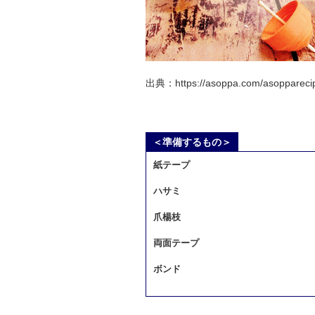
出典：https://asoppa.com/asoppareci
＜準備するもの＞
紙テープ
ハサミ
爪楊枝
両面テープ
ボンド