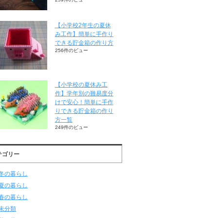
【小学校2年生の夏休
み工作】簡単に手作り
できる貯金箱の作り方
256件のビュー
【小学校の夏休み工
作】学年別の難易度分
けで安心！簡単に手作
りできる貯金箱の作り
方一覧
249件のビュー
テゴリー
冬の暮らし
夏の暮らし
春の暮らし
未分類