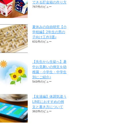
できる貯金箱の作り方
767件のビュー
夏休みの自由研究【小
学校編】2年生の男の
子向け工作3選♪
631件のビュー
【先生から生徒へ】暑
中お見舞いの例文を幼
稚園・小学生・中学生
別にご紹介♪
543件のビュー
【友達編】体調気遣う
LINEにおすすめの例
文と書き方について
362件のビュー