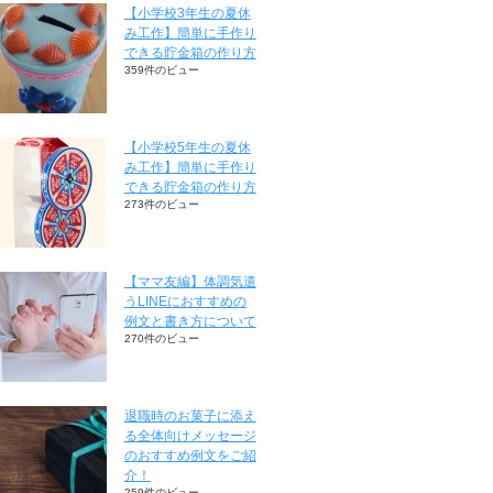
【小学校3年生の夏休
み工作】簡単に手作り
できる貯金箱の作り方
359件のビュー
【小学校5年生の夏休
み工作】簡単に手作り
できる貯金箱の作り方
273件のビュー
【ママ友編】体調気遣
うLINEにおすすめの
例文と書き方について
270件のビュー
退職時のお菓子に添え
る全体向けメッセージ
のおすすめ例文をご紹
介！
259件のビュー