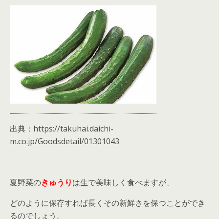
出典：https://takuhai.daichi-
m.co.jp/Goodsdetail/01301043
夏野菜の
きゅうり
は生で美味しく食べますが、
どのように保存すれば長くその新鮮さを保つことができ
るのでしょう。