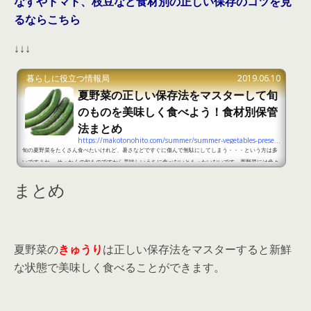
なすやトマト、枝豆など食材別の正しい保存のコツを見
るならこちら
↓↓↓
暮らしに役立つ情報局
2019.06.10
夏野菜の正しい保存法をマスターして旬
のものを美味しく食べよう！食材別保管
法まとめ
https://makotonohito.com/summer/summer-vegetables-preservation
旬の夏野菜をたくさん食べたいけれど、暑さなどですぐに傷んで無駄にしてしまう・・・という方は多
いですよね。 せっかくの旬ものですから美味しいうちに食べないともったいないです。夏野菜には色々
な種類がありますし、保存方法も異なってきますので細かくまとめてみました。 夏野菜の正しい保存法
まとめ
をマスターして旬のものを美味しく食べよう！part1 出典：https://takuhai.daichi-m.co.jp/Goodsd
etail/01301043 夏野菜できゅうりはさっぱりとしていてサラダに欠かせません。スーパーから買って
きたきゅうりを袋...
夏野菜の
きゅうり
は正しい保存法をマスターすると新鮮
な状態で美味しく食べることができます。