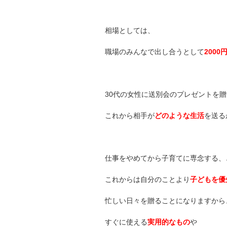
相場としては、
職場のみんなで出し合うとして
2000
30代の女性に送別会のプレゼントを
これから相手が
どのような生活
を送る
仕事をやめてから子育てに専念する、
これからは自分のことより
子どもを優
忙しい日々を贈ることになりますから
すぐに使える
実用的なもの
や