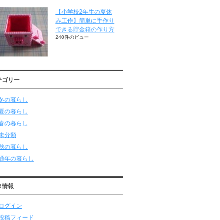
【小学校2年生の夏休
み工作】簡単に手作り
できる貯金箱の作り方
240件のビュー
テゴリー
冬の暮らし
夏の暮らし
春の暮らし
未分類
秋の暮らし
通年の暮らし
タ情報
ログイン
投稿フィード