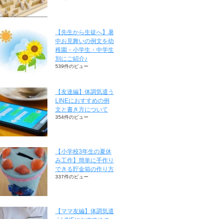
【先生から生徒へ】暑
中お見舞いの例文を幼
稚園・小学生・中学生
別にご紹介♪
539件のビュー
【友達編】体調気遣う
LINEにおすすめの例
文と書き方について
354件のビュー
【小学校3年生の夏休
み工作】簡単に手作り
できる貯金箱の作り方
337件のビュー
【ママ友編】体調気遣