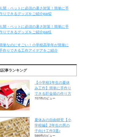
人間・ペットに必須の暑さ対策！簡単に手
作りできるグッズをご紹介part2
人間・ペットに必須の暑さ対策！簡単に手
作りできるグッズをご紹介part1
簡単なのにすごい！小学校高学年が簡単に
手作りできる工作アイデアをご紹介
気記事ランキング
【小学校1年生の夏休
み工作】簡単に手作り
できる貯金箱の作り方
707件のビュー
夏休みの自由研究【小
学校編】2年生の男の
子向け工作3選♪
586件のビュー