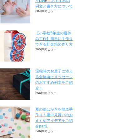
うLINEにおすすめの
例文と書き方について
284件のビュー
【小学校5年生の夏休
み工作】簡単に手作り
できる貯金箱の作り方
265件のビュー
退職時のお菓子に添え
る全体向けメッセージ
のおすすめ例文をご紹
介！
256件のビュー
夏の絵はがきを簡単手
作り！暑中見舞いのお
すすめアイデアをご紹
介part1
246件のビュー