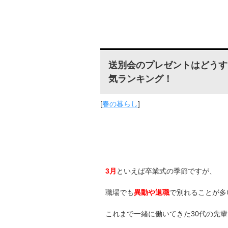
送別会のプレゼントはどうす
気ランキング！
[
春の暮らし
]
3月
といえば卒業式の季節ですが、
職場でも
異動や退職
で別れることが多
これまで一緒に働いてきた30代の先輩