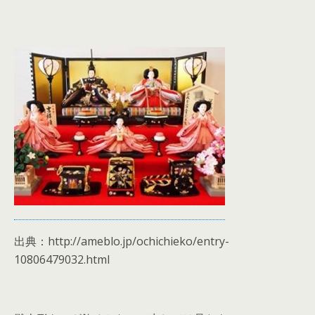
出典：http://ameblo.jp/ochichieko/entry-
10806479032.html