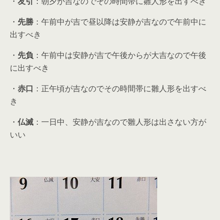
・
友引
：朝夕が吉なのでその時間帯に雛人形を出すべき
・
先勝
：午前中が吉で昼以降は安静が吉なので午前中に
出すべき
・
先負
：午前中は安静が吉で午後からが大吉なので午後
に出すべき
・
赤口
：正午頃が吉なのでその時間帯に雛人形を出すべ
き
・
仏滅
：一日中、安静が吉なので雛人形は出さない方が
いい