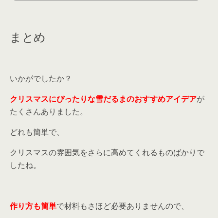
におすすめの雪だるまアイデアをご紹介しますので、参考にしてみてください。 クリスマスは雪だるま
も必須！簡単に手作りできるおすすめアイデアをご紹介part1 出典：https://hoiku-navi.net/kamin
endo-yukidaruma/ ＜準備するもの＞紙粘土ペットボトルキャップストロービーズボタンはさみマジ
ックボンド ＜作...
まとめ
いかがでしたか？
クリスマスにぴったりな雪だるまのおすすめアイデア
が
たくさんありました。
どれも簡単で、
クリスマスの雰囲気をさらに高めてくれるものばかりで
したね。
作り方も簡単
で材料もさほど必要ありませんので、