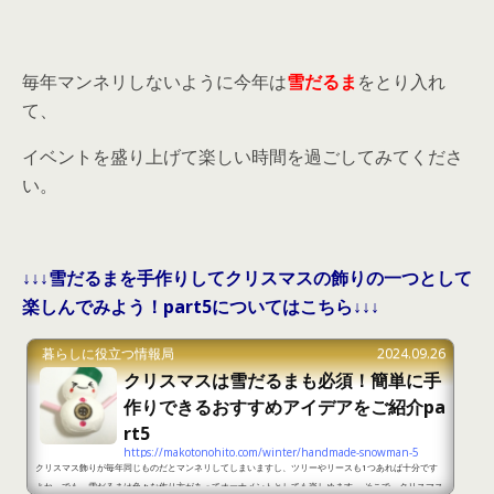
毎年マンネリしないように今年は
雪だるま
をとり入れ
て、
イベントを盛り上げて楽しい時間を過ごしてみてくださ
い。
↓↓↓雪だるまを手作りしてクリスマスの飾りの一つとして
楽しんでみよう！part5についてはこちら↓↓↓
暮らしに役立つ情報局
2024.09.26
クリスマスは雪だるまも必須！簡単に手
作りできるおすすめアイデアをご紹介pa
rt5
https://makotonohito.com/winter/handmade-snowman-5
クリスマス飾りが毎年同じものだとマンネリしてしまいますし、ツリーやリースも1つあれば十分です
よね。でも、雪だるまは色々な作り方があってオーナメントとしても楽しめます。 そこで、クリスマス