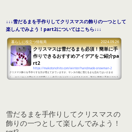
↓↓↓雪だるまを手作りしてクリスマスの飾りの一つとして
楽しんでみよう！part2についてはこちら↓↓↓
暮らしに役立つ情報局
2024.09.26
クリスマスは雪だるまも必須！簡単に手
作りできるおすすめアイデアをご紹介pa
rt2
https://makotonohito.com/winter/handmade-snowman-2
クリスマス飾りを手作りする方が増えてきていますが、サンタの他に雪だるまも忘れてはいけませ
ん。 オリジナルの雪だるまで可愛らしい作品に仕上げることができるので、誰でも簡単に手作りできる
雪だるまの作り方をご紹介します。クリスマスは雪だるまも必須！簡単に手作りできるおすすめアイデ
アをご紹介part1 出典：https://limia.jp/idea/130567/ ＜準備するもの＞風船LEDライト毛糸はさみ
ボンドはけマスキングテープ針枝デコレーションに使いたい材料 ＜作り方＞1.風船を膨らまして雪だる
まの形にセットしてく...
雪だるまを手作りしてクリスマスの
飾りの一つとして楽しんでみよう！
part3