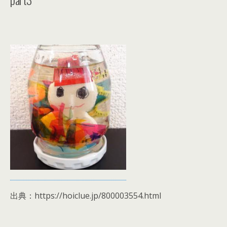
出典：https://hoiclue.jp/800003554.html