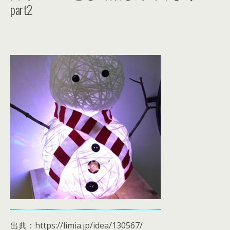
part2
出典：https://limia.jp/idea/130567/