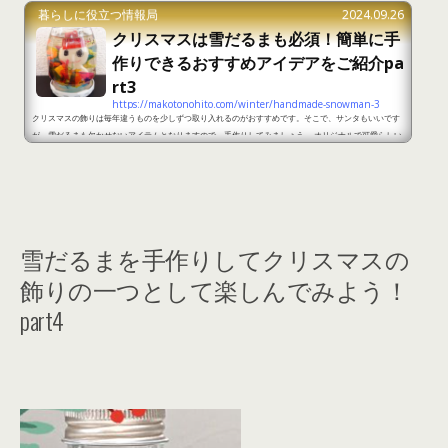
暮らしに役立つ情報局
2024.09.26
クリスマスは雪だるまも必須！簡単に手
作りできるおすすめアイデアをご紹介pa
rt3
https://makotonohito.com/winter/handmade-snowman-3
クリスマスの飾りは毎年違うものを少しずつ取り入れるのがおすすめです。そこで、サンタもいいです
が、雪だるまも欠かせないアイテムとなりますので、手作りしてみましょう。 オリジナルで可愛らしい
雪だるまを手作りする方法を詳しくご紹介します。 クリスマスは雪だるまも必須！簡単に手作りできる
おすすめアイデアをご紹介part1 出典：https://hoiclue.jp/800003554.html ＜準備するもの＞瓶ク
レヨンプラスチックの皿ボンドカラーセロファンはさみモールペットボトルのキャップ色画用紙 ＜作り
方＞1.プラ...
雪だるまを手作りしてクリスマスの
飾りの一つとして楽しんでみよう！
part4