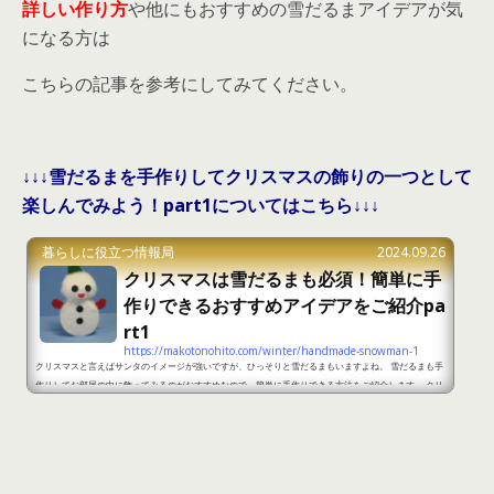
詳しい作り方
や他にもおすすめの雪だるまアイデアが気
になる方は
こちらの記事を参考にしてみてください。
↓↓↓雪だるまを手作りしてクリスマスの飾りの一つとして
楽しんでみよう！part1についてはこちら↓↓↓
暮らしに役立つ情報局
2024.09.26
クリスマスは雪だるまも必須！簡単に手
作りできるおすすめアイデアをご紹介pa
rt1
https://makotonohito.com/winter/handmade-snowman-1
クリスマスと言えばサンタのイメージが強いですが、ひっそりと雪だるまもいますよね。 雪だるまも手
作りしてお部屋の中に飾ってみるのがおすすめなので、簡単に手作りできる方法をご紹介します。 クリ
スマスは雪だるまも必須！簡単に手作りできるおすすめアイデアをご紹介part1 出典：http://momog
x.com/2017/12/petkyappuyukidaruma/ ＜準備するもの＞ペットボトルキャップデコレーションボ
ールフェルト磁石はさみボンドセロハンテープ穴あけパンチ ＜作り方＞1.キャップの大きさに合わせて
フェルトをカット...