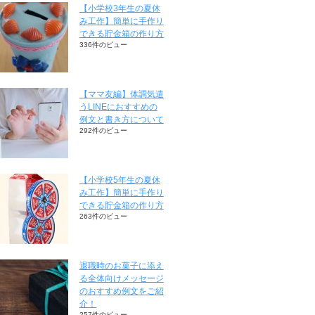
【小学校3年生の夏休
み工作】簡単に手作り
できる貯金箱の作り方
336件のビュー
【ママ友編】体調気遣
うLINEにおすすめの
例文と書き方について
292件のビュー
【小学校5年生の夏休
み工作】簡単に手作り
できる貯金箱の作り方
263件のビュー
退職時のお菓子に添え
る全体向けメッセージ
のおすすめ例文をご紹
介！
257件のビュー