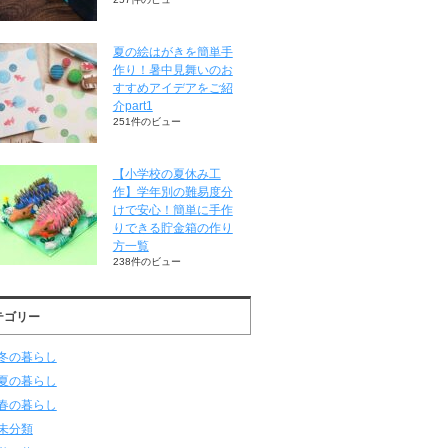
夏の絵はがきを簡単手
作り！暑中見舞いのお
すすめアイデアをご紹
介part1
251件のビュー
【小学校の夏休み工
作】学年別の難易度分
けで安心！簡単に手作
りできる貯金箱の作り
方一覧
238件のビュー
テゴリー
冬の暮らし
夏の暮らし
春の暮らし
未分類