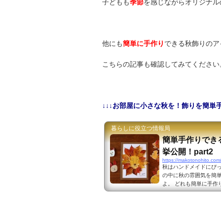
子どもも
季節
を感じながらオリジナル
他にも
簡単に手作り
できる秋飾りのア
こちらの記事も確認してみてください
↓↓↓お部屋に小さな秋を！飾りを簡単手
暮らしに役立つ情報局
簡単手作りでき
挙公開！part2
https://makotonohito.co
秋はハンドメイドにぴっ
の中に秋の雰囲気を簡
よ。 どれも簡単に手作
でおすすめ作品をご紹
イディアを一挙公開！part1 出典
80910 100均のフ
い秋飾りを簡単に手作り