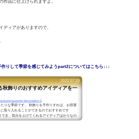
の作品に仕上げられますよ。
イディアがありますので、
。
作りして季節を感じてみようpart2についてはこちら↓↓↓
2022.07.29
る秋飾りのおすすめアイディアを一
m/autumn/autumn-decoration-2
たりな季節です。 秋飾りを手作りすれば、お部屋
単に取り入れることができるのでおすすめです
りでき、気分を上げてくれるアイディアばかりなの
介しますね。 簡単手作りできる秋飾りのおすすめア
：https://archdays.com/column/2021/11/10/
ォトフレームと落ち葉を使うだけで、おしゃれで可愛らし
することができます。 落ち葉を使...