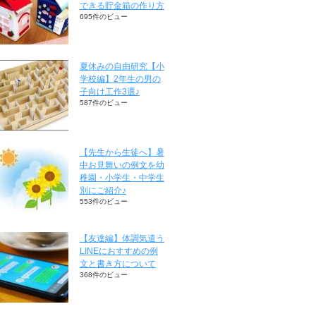
できる貯金箱の作り方
695件のビュー
夏休みの自由研究【小
学校編】2年生の男の
子向け工作3選♪
587件のビュー
【先生から生徒へ】暑
中お見舞いの例文を幼
稚園・小学生・中学生
別にご紹介♪
553件のビュー
【友達編】体調気遣う
LINEにおすすめの例
文と書き方について
368件のビュー