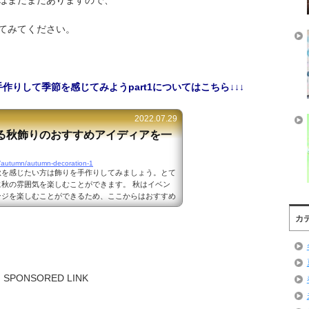
はまだまだありますので、
てみてください。
作りして季節を感じてみようpart1についてはこちら↓↓↓
2022.07.29
る秋飾りのおすすめアイディアを一
m/autumn/autumn-decoration-1
秋を感じたい方は飾りを手作りしてみましょう。とて
秋の雰囲気を楽しむことができます。 秋はイベン
ンジを楽しむことができるため、ここからはおすすめ
アイディアをご紹介します。 簡単手作りできる秋飾
カ
！part1 出典：https://www.artofit.org/ 読
、オリジナルのしおりを手作りして読書を楽しむのも
んでしおりなどがもらえたりしますが...
SPONSORED LINK