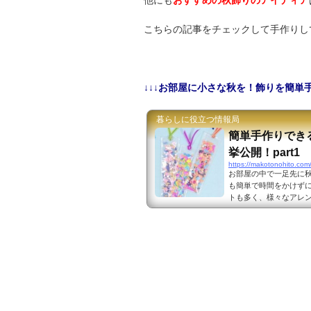
他にも
おすすめの秋飾りのアイディア
こちらの記事をチェックして手作りし
↓↓↓お部屋に小さな秋を！飾りを簡単手
暮らしに役立つ情報局
簡単手作りでき
挙公開！part1
https://makotonohito.co
お部屋の中で一足先に
も簡単で時間をかけずに
トも多く、様々なアレ
の秋飾りの簡単手作り
りのおすすめアイディアを一挙公開
書の秋と言われるので
おすすめです。 本屋さ