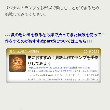
リジナルのランプをお部屋で楽しむことができるため、
挑戦してみてください。
↓↓↓夏の思い出を作るなら海で拾ってきた貝殻を使って工
作をするのがおすすめpart5についてはこちら↓↓↓
暮らしに役立つ情報局
2019.06.18
夏におすすめ！貝殻工作でランプを手作
りしてみよう
https://makotonohito.com/summer/seashell-work-lamp
貝殻を使った工作を楽しみたいならランプを手作りしてみませんか？お部屋にお
しゃれなランプを取り入れることができ、インテリアにぴったりです！ どれも簡
単に作ることができ、アレンジを楽しむこともできます。そこで、貝殻工作にお
すすめのランプについてご紹介していきます。 夏におすすめ！貝殻工作でランプ
を手作りしてみようpart1 出典：https://blogs.yahoo.co.jp/gej8zcq_loa6yhq/
5869787.html 貝殻工作でおすすめはランプです。風船を膨らませて周りに和紙
を貼って型を作ったところに、貝殻やシー...