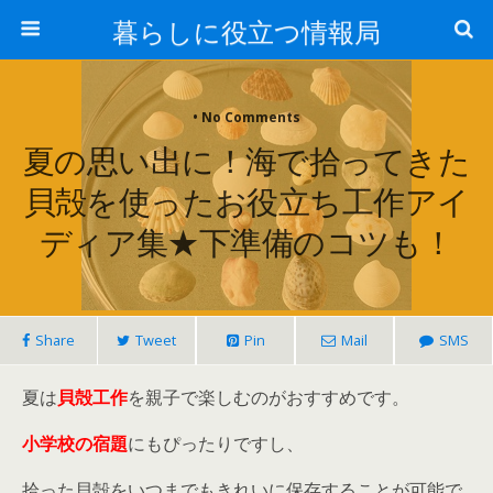
暮らしに役立つ情報局
• No Comments
夏の思い出に！海で拾ってきた
貝殻を使ったお役立ち工作アイ
ディア集★下準備のコツも！
Share
Tweet
Pin
Mail
SMS
夏は
貝殻工作
を親子で楽しむのがおすすめです。
小学校の宿題
にもぴったりですし、
拾った貝殻をいつまでもきれいに保存することが可能で