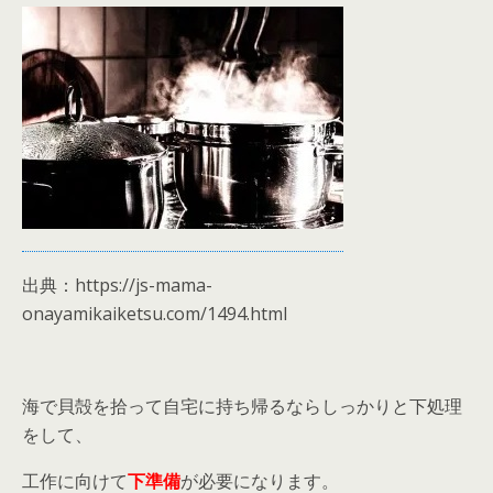
出典：https://js-mama-
onayamikaiketsu.com/1494.html
海で貝殻を拾って自宅に持ち帰るならしっかりと下処理
をして、
工作に向けて
下準備
が必要になります。