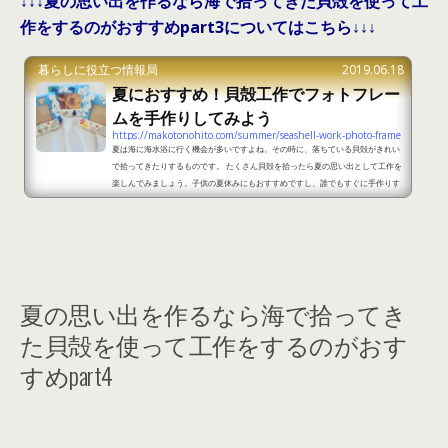
↓↓↓夏の思い出を作るなら海で拾ってきた貝殻を使って工
作をするのがおすすめpart3についてはこちら↓↓↓
暮らしに役立つ情報局
2019.06.18
夏におすすめ！貝殻工作でフォトフレー
ムを手作りしてみよう
https://makotonohito.com/summer/seashell-work-photo-frame
夏は海に海水浴に行く機会が多いですよね。その時に、落ちている貝殻がきれい
で拾ってきたりするものです。 たくさん貝殻を拾ったら夏の思い出として工作を
楽しんでみましょう。子供の夏休みにもおすすめですし、誰でもすぐに手作りす
ることができます。 そこで、貝殻を使って簡単に手作りできるフォトフレームを
ご紹介します。 夏におすすめ！貝殻工作でフォトフレームを手作りしてみようp
art1 出典：https://aplincot.exblog.jp/25469251/ 100均でフォトフレームを
購入し紙粘土を貼り付けて、貝殻を...
夏の思い出を作るなら海で拾ってき
た貝殻を使って工作をするのがおす
すめpart4