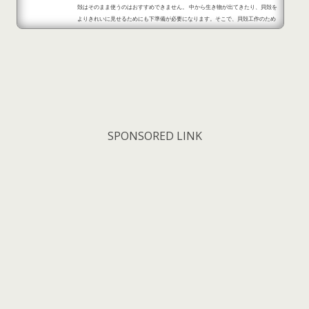
殻はそのまま使うのはおすすめできません。 中から生き物が出てきたり、貝殻を
よりきれいに見せるためにも下準備が必要になります。そこで、貝殻工作のため
に必要な下準備について詳しくご紹介します。 夏におすすめ！貝殻工作は下準備
がとても必要だった！part1 出典：https://js-mama-onayamikaiketsu.co
m/1494.html 夏に海に行って貝殻を拾って自宅に持ち帰るなら下処理や工作に
向けて下準備が必要です。一番おすすめの方法は...
SPONSORED LINK