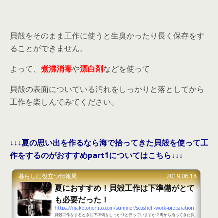
貝殻をそのまま工作に使うと生臭かったり長く保存をす
ることができません。
よって、
煮沸消毒
や
漂白剤
などを使って
貝殻の表面についている汚れをしっかりと落としてから
工作を楽しんでみてください。
↓↓↓夏の思い出を作るなら海で拾ってきた貝殻を使って工
作をするのがおすすめpart1についてはこちら↓↓↓
暮らしに役立つ情報局
2019.06.18
夏におすすめ！貝殻工作は下準備がとて
も必要だった！
https://makotonohito.com/summer/seashell-work-preparation
貝殻工作をするときに下準備をしっかりと行っていますか？海から拾ってきた貝