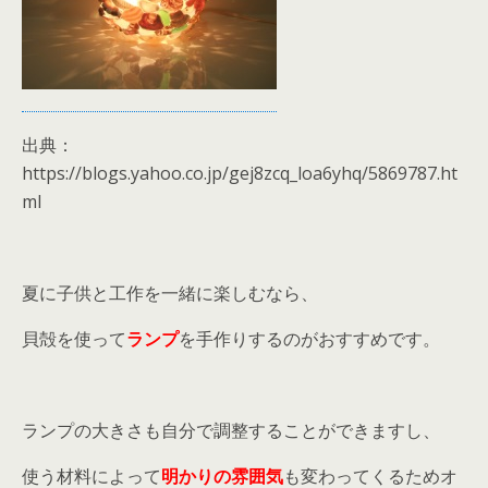
出典：
https://blogs.yahoo.co.jp/gej8zcq_loa6yhq/5869787.ht
ml
夏に子供と工作を一緒に楽しむなら、
貝殻を使って
ランプ
を手作りするのがおすすめです。
ランプの大きさも自分で調整することができますし、
使う材料によって
明かりの雰囲気
も変わってくるためオ