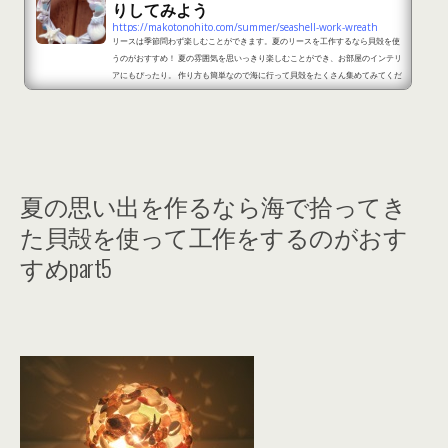
りしてみよう
https://makotonohito.com/summer/seashell-work-wreath
リースは季節問わず楽しむことができます。夏のリースを工作するなら貝殻を使
うのがおすすめ！ 夏の雰囲気を思いっきり楽しむことができ、お部屋のインテリ
アにもぴったり。 作り方も簡単なので海に行って貝殻をたくさん集めてみてくだ
さい。ここからは、夏におすすめの貝殻リースでおすすめのデザインをご紹介し
ます。 夏におすすめ！貝殻工作でリースを手作りしてみようpart1 出典：http
s://roomclip.jp/photo/g7c4 100均にリースの土台が販売しているので、それに
海で拾ってきた貝殻やシーグラスを...
夏の思い出を作るなら海で拾ってき
た貝殻を使って工作をするのがおす
すめpart5