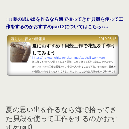
↓↓↓夏の思い出を作るなら海で拾ってきた貝殻を使って工
作をするのがおすすめpart2についてはこちら↓↓↓
暮らしに役立つ情報局
2019.06.18
夏におすすめ！貝殻工作で花瓶を手作り
してみよう
https://makotonohito.com/summer/seashell-work-vase
海に行くとついつい拾ってしまう貝殻。これを使って工作を楽しんでみません
か？ おすすめの工作は花瓶です。子供一人で作ることも可能。そのため、夏休み
の宿題に作らせるのもありですよ。 そこで、ここからは貝殻を使って手作りでき
るおすすめの花瓶をご紹介します。 夏におすすめ！貝殻工作で花瓶を手作りして
みようpart1 出典：https://minne.com/items/5399927 貝殻工作で花瓶を作
成するなら麻紐と貝殻を組み合わせるのがおすすめです。花瓶の周りに麻紐を巻
き付けてボンドなどで固定し、貝殻でデ...
夏の思い出を作るなら海で拾ってき
た貝殻を使って工作をするのがおす
すめpart3