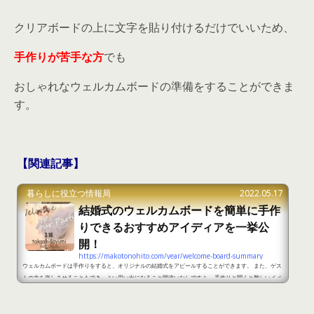
クリアボードの上に文字を貼り付けるだけでいいため、
手作りが苦手な方
でも
おしゃれなウェルカムボードの準備をすることができま
す。
【関連記事】
暮らしに役立つ情報局
2022.05.17
結婚式のウェルカムボードを簡単に手作
りできるおすすめアイディアを一挙公
開！
https://makotonohito.com/year/welcome-board-summary
ウェルカムボードは手作りをすると、オリジナルの結婚式をアピールすることができます。 また、ゲス
トの方を楽しませることもでき、よい思い出になること間違いなしですよ。 手作りと聞くと難しいイメ
ージがあるかもしれませんが、実は簡単に準備することができるので、おすすめのウェルカムボードを
アイディアをご紹介します。 ウェルカムボードを簡単に手作りできるおすすめアイディアを一挙公開！
part1 出典：https://www.farny.jp/archives/weddingitem-2/handmade/16882 手作りが苦手な