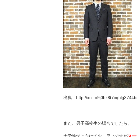
出典：http://xn--o9j0bk8t7cqhlg3744bdo
また、男子高校生の場合でしたら、
大学進学に向けて少し早いですが
スー