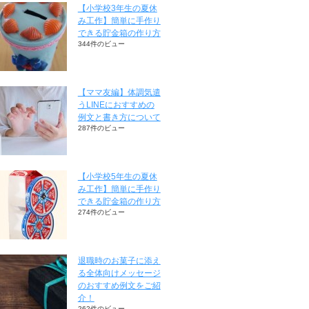
【小学校3年生の夏休
み工作】簡単に手作り
できる貯金箱の作り方
344件のビュー
【ママ友編】体調気遣
うLINEにおすすめの
例文と書き方について
287件のビュー
【小学校5年生の夏休
み工作】簡単に手作り
できる貯金箱の作り方
274件のビュー
退職時のお菓子に添え
る全体向けメッセージ
のおすすめ例文をご紹
介！
262件のビュー