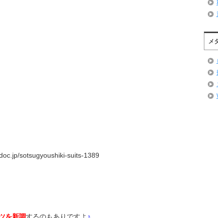
メ
c.jp/sotsugyoushiki-suits-1389
ツを新調
するのもありですよ
♪