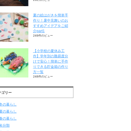
夏の絵はがきを簡単手
作り！暑中見舞いのお
すすめアイデアをご紹
介part1
249件のビュー
【小学校の夏休み工
作】学年別の難易度分
けで安心！簡単に手作
りできる貯金箱の作り
方一覧
248件のビュー
テゴリー
冬の暮らし
夏の暮らし
春の暮らし
未分類