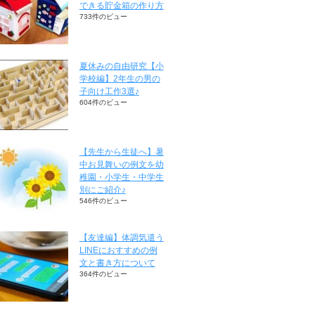
できる貯金箱の作り方
733件のビュー
夏休みの自由研究【小
学校編】2年生の男の
子向け工作3選♪
604件のビュー
【先生から生徒へ】暑
中お見舞いの例文を幼
稚園・小学生・中学生
別にご紹介♪
546件のビュー
【友達編】体調気遣う
LINEにおすすめの例
文と書き方について
364件のビュー