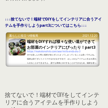
↓↓↓捨てないで！端材でDIYをしてインテリアに合うアイ
テムを手作りしようpart3についてはこちら↓↓↓
暮らしに役立つ情報局
2021.12.20
端材をDIYすれば様々な使い道ができて
お部屋のインテリアにぴったり！part3
https://makotonohito.com/year/mills-ends-diy-3
DIYを楽しんだ時に端材が知らずにたまってしまっていることは多いですよね。
端材は捨てずにリメイクするのがおすすめで、おしゃれなアイテムに生まれ変わ
らせることができますよ。 誰でも簡単にDIYすることができるため、端材を使っ
て楽しめるDIYをご紹介します。 端材をDIYすれば様々な使い道ができてお部屋
のインテリアにぴったり！part1 出典：https://folk-media.com/810325 端材
を使ったおすすめDIYはランチマットです。そのまま板を1枚使用するのもありで
すが、残った端材を組み合わせて1枚の板にする...
捨てないで！端材でDIYをしてインテ
リアに合うアイテムを手作りしよう