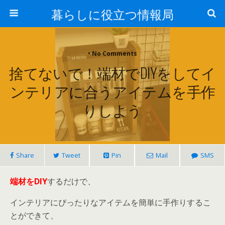
暮らしに役立つ情報局
• No Comments
捨てないで！端材でDIYをしてイ
ンテリアに合うアイテムを手作
りしよう
Share
Tweet
Pin
Mail
SMS
端材をDIY
するだけで、
インテリアにぴったりなアイテムを簡単に手作りするこ
とができて、