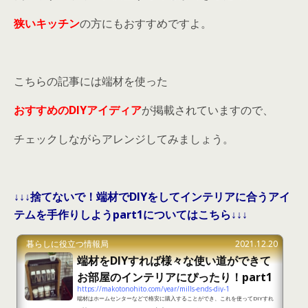
狭いキッチン
の方にもおすすめですよ。
こちらの記事には端材を使った
おすすめのDIYアイディア
が掲載されていますので、
チェックしながらアレンジしてみましょう。
↓↓↓捨てないで！端材でDIYをしてインテリアに合うアイ
テムを手作りしようpart1についてはこちら↓↓↓
暮らしに役立つ情報局
2021.12.20
端材をDIYすれば様々な使い道ができて
お部屋のインテリアにぴったり！part1
https://makotonohito.com/year/mills-ends-diy-1
端材はホームセンターなどで格安に購入することができ、これを使ってDIYすれ