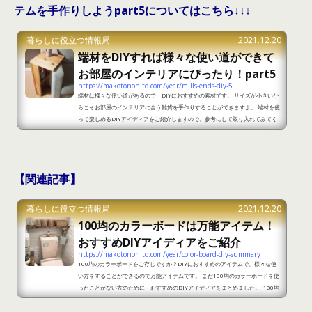
テムを手作りしようpart5についてはこちら↓↓↓
暮らしに役立つ情報局
2021.12.20
端材をDIYすれば様々な使い道ができて
お部屋のインテリアにぴったり！part5
https://makotonohito.com/year/mills-ends-diy-5
端材は様々な使い道があるので、DIYにおすすめの素材です。 サイズが小さいか
らこそお部屋のインテリアに合う雑貨を手作りすることができますよ。 端材を使
って楽しめるDIYアイディアをご紹介しますので、参考にして取り入れてみてく
ださい。 端材をDIYすれば様々な使い道ができてお部屋のインテリアにぴった
り！part1 出典：https://kurashi-no.jp/I0037573 端材を使ってDIYをすれ
ば、サイドテーブルを手作りすることができます。 あると便利なアイテムです
が、なかなか購入しようと迷っていた方も多い...
【関連記事】
暮らしに役立つ情報局
2021.12.20
100均のカラーボードは万能アイテム！
おすすめDIYアイディアをご紹介
https://makotonohito.com/year/color-board-diy-summary
100均のカラーボードをご存じですか？DIYにおすすめのアイテムで、様々な使
い方をすることができるので万能アイテムです。 まだ100均のカラーボードを使
ったことがない方のために、おすすめのDIYアイディアをまとめました。 100均
のカラーボードは万能アイテム！おすすめDIYアイディアをご紹介part1 出典：h
ttps://www.o-uccino.jp/article/posts/55247 100均のカラーボードはお部屋の