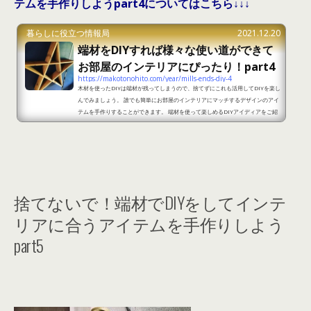
テムを手作りしようpart4についてはこちら↓↓↓
暮らしに役立つ情報局
2021.12.20
端材をDIYすれば様々な使い道ができて
お部屋のインテリアにぴったり！part4
https://makotonohito.com/year/mills-ends-diy-4
木材を使ったDIYは端材が残ってしまうので、捨てずにこれも活用してDIYを楽し
んでみましょう。 誰でも簡単にお部屋のインテリアにマッチするデザインのアイ
テムを手作りすることができます。 端材を使って楽しめるDIYアイディアをご紹
介しますので取り入れてみましょう。 端材をDIYすれば様々な使い道ができてお
部屋のインテリアにぴったり！part1 出典：https://makit.jp/03133/ 端材を組
み合わせてDIYすれば、壁に星の形をした棚を設置することができます。端材を
使っているのでナチュラルな雰囲気を...
捨てないで！端材でDIYをしてインテ
リアに合うアイテムを手作りしよう
part5