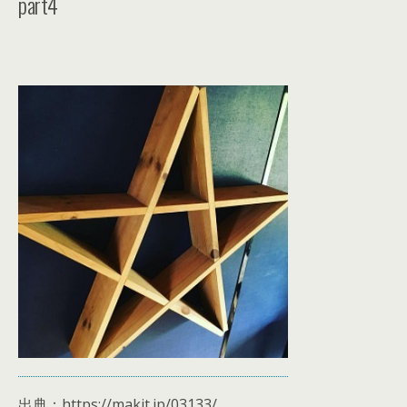
part4
出典：https://makit.jp/03133/