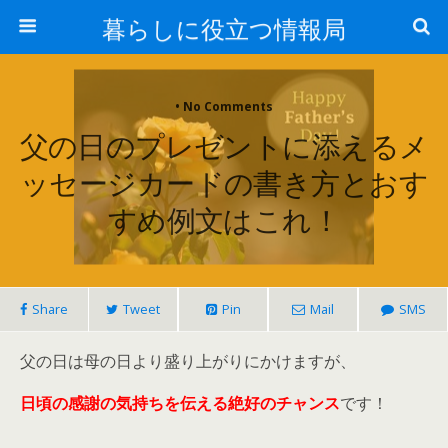
暮らしに役立つ情報局
• No Comments
父の日のプレゼントに添えるメ
ッセージカードの書き方とおす
すめ例文はこれ！
Share
Tweet
Pin
Mail
SMS
父の日は母の日より盛り上がりにかけますが、
日頃の感謝の気持ちを伝える絶好のチャンス
です！