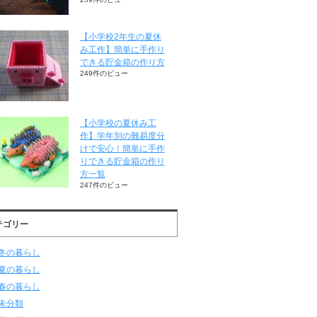
【小学校2年生の夏休
み工作】簡単に手作り
できる貯金箱の作り方
249件のビュー
【小学校の夏休み工
作】学年別の難易度分
けで安心！簡単に手作
りできる貯金箱の作り
方一覧
247件のビュー
テゴリー
冬の暮らし
夏の暮らし
春の暮らし
未分類