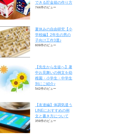
できる貯金箱の作り方
744件のビュー
夏休みの自由研究【小
学校編】2年生の男の
子向け工作3選♪
609件のビュー
【先生から生徒へ】暑
中お見舞いの例文を幼
稚園・小学生・中学生
別にご紹介♪
542件のビュー
【友達編】体調気遣う
LINEにおすすめの例
文と書き方について
359件のビュー