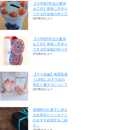
【小学校3年生の夏休
み工作】簡単に手作り
できる貯金箱の作り方
347件のビュー
【小学校5年生の夏休
み工作】簡単に手作り
できる貯金箱の作り方
271件のビュー
【ママ友編】体調気遣
うLINEにおすすめの
例文と書き方について
267件のビュー
退職時のお菓子に添え
る全体向けメッセージ
のおすすめ例文をご紹
介！
259件のビュー