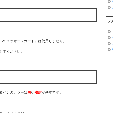
メ
いのメッセージカードには使用しません。
してください。
るペンのカラーは
黒
や
濃紺
が基本です。