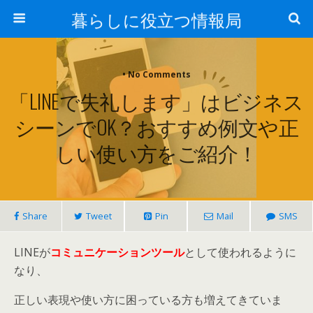
暮らしに役立つ情報局
• No Comments
「LINEで失礼します」はビジネス
シーンでOK？おすすめ例文や正
しい使い方をご紹介！
Share
Tweet
Pin
Mail
SMS
LINEが
コミュニケーションツール
として使われるように
なり、
正しい表現や使い方に困っている方も増えてきていま