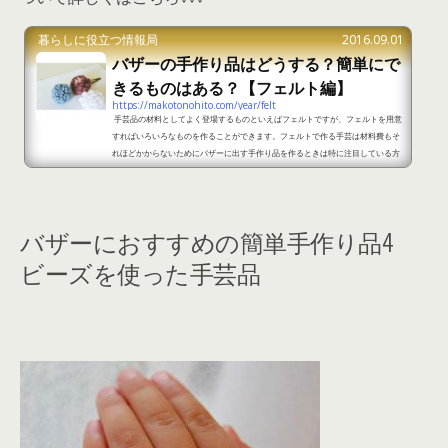
暮らしに役立つ情報局
2016.09.01
バザーの手作り品はどうする？簡単にで
きるものはある？【フェルト編】
https://makotonohito.com/year/felt
手芸品の材料としてよく登場するものといえばフェルトですが、フェルトを用意
すればいろいろなものを作ることができます。フェルトで作る手芸は材料費もそ
れほどかからないためにバザーに出す手作り品を作るときは特に注目している方
は多いですが、いざ作ろうと思うと何を作ったら良いか分からずに迷ってしまい
ます。 フェルトを使ったバザーに出す手作り品にはどのようなものがおすすめな
のでしょうか。フェルトを購入したことまでは良いけれど何を作ったら良いか分
からずに困っている方のために、フェルトを使ったバザー...
バザーにおすすめの簡単手作り品4
ビーズを使った手芸品