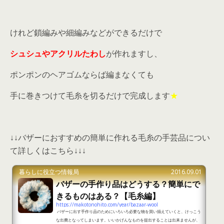
けれど鎖編みや細編みなどができるだけで
シュシュやアクリルたわし
が作れますし、
ポンポンのヘアゴムならば編まなくても
手に巻きつけて毛糸を切るだけで完成します
★
↓↓バザーにおすすめの簡単に作れる毛糸の手芸品につい
て詳しくはこちら↓↓↓
暮らしに役立つ情報局
2016.09.01
バザーの手作り品はどうする？簡単にで
きるものはある？【毛糸編】
https://makotonohito.com/year/bazaar-wool
バザーに出す手作り品のためにいろいろ必要な物を買い揃えていくと、けっこう
な出費となってしまいます。いいかげんなものを提出することは出来ませんが、