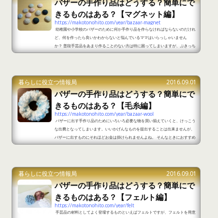
バザーの手作り品はどうする？簡単にで
きるものはある？【マグネット編】
https://makotonohito.com/year/bazaar-magnet
幼稚園や小学校のバザーのために何か手作り品を作らなければならないのだけれ
ど、何を作ったら良いかわからないと悩んでいるママはいらっしゃいません
か？ 普段手芸品をあまり作ることのない方は特に困ってしまいますが、ぶきっち
ょさんでも簡単にできてかわいいおすすめのものがマグネットです★ マグネット
ならば作るのもそれほど難しくありませんし、メモをとめるために冷蔵庫につけ
る方が多いですから、バザーで売られていると買ってくれる方も多いです。 かわ
いくて簡単にできるマグネットの作り方をご紹介し...
暮らしに役立つ情報局
2016.09.01
バザーの手作り品はどうする？簡単にで
きるものはある？【毛糸編】
https://makotonohito.com/year/bazaar-wool
バザーに出す手作り品のためにいろいろ必要な物を買い揃えていくと、けっこう
な出費となってしまいます。いいかげんなものを提出することは出来ませんが、
バザーに出すものにそれほどお金は掛けられませんよね。 そんなときにおすすめ
したいのが毛糸で作る手作り品です。毛糸ならば安く手に入れられますし、家に
余っている毛糸があったら使うこともできます♪ 毛糸を使って簡単にできるバザ
ーの手作り品にはどんなものがあるのか、ご紹介します★ 簡単に作れるバザー用
の毛糸の手作り品1 かぎ針で鎖編みさえできれ...
暮らしに役立つ情報局
2016.09.01
バザーの手作り品はどうする？簡単にで
きるものはある？【フェルト編】
https://makotonohito.com/year/felt
手芸品の材料としてよく登場するものといえばフェルトですが、フェルトを用意