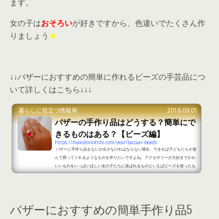
ます。
女の子は
おそろい
が好きですから、色違いでたくさん作
りましょう
★
↓↓バザーにおすすめの簡単に作れるビーズの手芸品につ
いて詳しくはこちら↓↓↓
暮らしに役立つ情報局
2016.09.01
バザーの手作り品はどうする？簡単にで
きるものはある？【ビーズ編】
https://makotonohito.com/year/bazaar-beads
バザーに手作り品をなにか出さなければならない場合、できれば子どもたちが喜
んで買ってくれるようなものを作りたいですよね。アクセサリーが大好きでかわ
いいものをいっぱいほしい女の子たちに喜ばれるものといえばビーズを使ったも
のです★ ビーズは100均でも小さいものから大きなものまでいろいろな種類が売
られています。いろいろ組み合わせてアクセサリーを作れば、子供だけでなく大
人も喜びますよ♪女の子に喜んで買ってもらえるものを作りたいなと思っている方
のために、ビーズを使って作るバザーに出すおすすめの簡単...
バザーにおすすめの簡単手作り品5