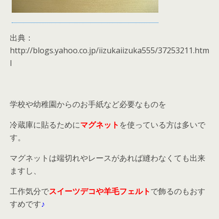
出典：
http://blogs.yahoo.co.jp/iizukaiizuka555/37253211.htm
l
学校や幼稚園からのお手紙など必要なものを
冷蔵庫に貼るために
マグネット
を使っている方は多いで
す。
マグネットは端切れやレースがあれば縫わなくても出来
ますし、
工作気分で
スイーツデコや羊毛フェルト
で飾るのもおす
すめです
♪