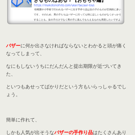
きるものはある？【おもちゃ編】
https://makotonohito.com/year/bazaar-toys
幼稚園や小学校で行われるバザーに出す手作り品は女の子のものが圧倒的に多い
です。 そのため、男の子たちはバザーに行っても特にほしいものがなくがっかり
することも。女の子だけでなく男の子に喜んでもらえるものも用意したいですよ
ね。 男の子がバザーでほしいと言ってくれる手作り品にはどんなものがあるのだ
ろう、と考えると悩んでしまいますが、おすすめはおもちゃです★ おもちゃとい
っても特に凝ったものを作る必要はありませんから工作が苦手だという方でも安
心して作れますよ。男の子だけでなく、もちろ...
バザー
に何か出さなければならないとわかると頭が痛く
なってしまって、
なにもしないうちにだんだんと提出期限が近づいてき
た、
といつもあせってばかりだという方もいらっしゃるでし
ょう。
簡単に作れて、
しかも人気が出そうな
バザーの手作り品
はたくさんあり