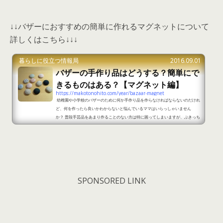
↓↓バザーにおすすめの簡単に作れるマグネットについて
詳しくはこちら↓↓↓
暮らしに役立つ情報局
2016.09.01
バザーの手作り品はどうする？簡単にで
きるものはある？【マグネット編】
https://makotonohito.com/year/bazaar-magnet
幼稚園や小学校のバザーのために何か手作り品を作らなければならないのだけれ
ど、何を作ったら良いかわからないと悩んでいるママはいらっしゃいません
か？ 普段手芸品をあまり作ることのない方は特に困ってしまいますが、ぶきっち
ょさんでも簡単にできてかわいいおすすめのものがマグネットです★ マグネット
ならば作るのもそれほど難しくありませんし、メモをとめるために冷蔵庫につけ
る方が多いですから、バザーで売られていると買ってくれる方も多いです。 かわ
いくて簡単にできるマグネットの作り方をご紹介し...
SPONSORED LINK