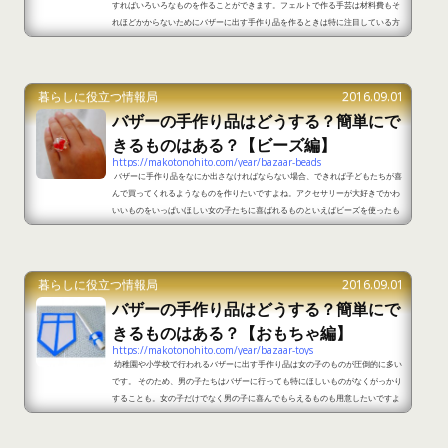
すればいろいろなものを作ることができます。フェルトで作る手芸は材料費もそ
れほどかからないためにバザーに出す手作り品を作るときは特に注目している方
は多いですが、いざ作ろうと思うと何を作ったら良いか分からずに迷ってしまい
ます。 フェルトを使ったバザーに出す手作り品にはどのようなものがおすすめな
のでしょうか。フェルトを購入したことまでは良いけれど何を作ったら良いか分
からずに困っている方のために、フェルトを使ったバザー...
暮らしに役立つ情報局
2016.09.01
バザーの手作り品はどうする？簡単にで
きるものはある？【ビーズ編】
https://makotonohito.com/year/bazaar-beads
バザーに手作り品をなにか出さなければならない場合、できれば子どもたちが喜
んで買ってくれるようなものを作りたいですよね。アクセサリーが大好きでかわ
いいものをいっぱいほしい女の子たちに喜ばれるものといえばビーズを使ったも
のです★ ビーズは100均でも小さいものから大きなものまでいろいろな種類が売
られています。いろいろ組み合わせてアクセサリーを作れば、子供だけでなく大
人も喜びますよ♪女の子に喜んで買ってもらえるものを作りたいなと思っている方
のために、ビーズを使って作るバザーに出すおすすめの簡単...
暮らしに役立つ情報局
2016.09.01
バザーの手作り品はどうする？簡単にで
きるものはある？【おもちゃ編】
https://makotonohito.com/year/bazaar-toys
幼稚園や小学校で行われるバザーに出す手作り品は女の子のものが圧倒的に多い
です。 そのため、男の子たちはバザーに行っても特にほしいものがなくがっかり
することも。女の子だけでなく男の子に喜んでもらえるものも用意したいですよ
ね。 男の子がバザーでほしいと言ってくれる手作り品にはどんなものがあるのだ
ろう、と考えると悩んでしまいますが、おすすめはおもちゃです★ おもちゃとい