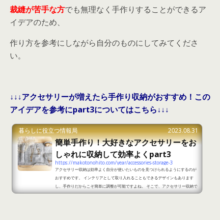
裁縫が苦手な方
でも無理なく手作りすることができるア
イデアのため、
作り方を参考にしながら自分のものにしてみてくださ
い。
↓↓↓アクセサリーが増えたら手作り収納がおすすめ！この
アイデアを参考にpart3についてはこちら↓↓↓
暮らしに役立つ情報局
2023.08.31
簡単手作り！大好きなアクセサリーをお
しゃれに収納して効率よくpart3
https://makotonohito.com/year/accessories-storage-3
アクセサリー収納は効率よく自分が使いたいものを見つけられるようにするのが
おすすめです。 インテリアとして取り入れることもできるデザインもあります
し、手作りだからこそ簡単に調整が可能ですよね。 そこで、アクセサリー収納で
簡単に手作りできるアイデアをご紹介します。簡単手作り！大好きなアクセサリ
ーをおしゃれに収納して効率よくpart1 出典：https://kurashinista.jp/articl
es/detail/44103 ＜準備するもの＞フェルトボンドはさみ定規綿スナップボタン
糸針まち針 ＜作り方＞1.フェルトをカットしてい...