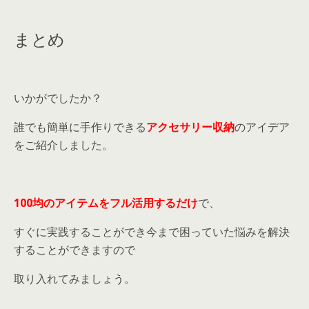
part1 出典：https://eightinterior.com/diy-accce-stand/3754/ ＜準備するも
の＞銅管セメントパイプカッター鉛筆ボンドヘラバケツ水カップマスキングテー
プ ＜作り方＞1.銅管をお好みの大きさにカット...
まとめ
いかがでしたか？
誰でも簡単に手作りできる
アクセサリー収納
のアイデア
をご紹介しました。
100均のアイテムをフル活用するだけ
で、
すぐに実践することができ今まで困っていた悩みを解決
することができますので
取り入れてみましょう。