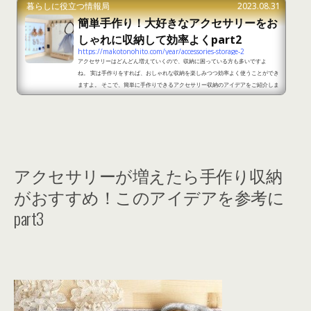
暮らしに役立つ情報局
2023.08.31
簡単手作り！大好きなアクセサリーをお
しゃれに収納して効率よくpart2
https://makotonohito.com/year/accessories-storage-2
アクセサリーはどんどん増えていくので、収納に困っている方も多いですよ
ね。 実は手作りをすれば、おしゃれな収納を楽しみつつ効率よく使うことができ
ますよ。 そこで、簡単に手作りできるアクセサリー収納のアイデアをご紹介しま
す。簡単手作り！大好きなアクセサリーをおしゃれに収納して効率よくpart1 出
典：https://nonno.hpplus.jp/article/55306/02/ ＜準備するもの＞木製フォ
トフレーム2つフェルトディスプレイバーウッドピンフック蝶番ドライバーはさ
みグルーガン ＜作り方＞1.フォトフレームの赤線部分...
アクセサリーが増えたら手作り収納
がおすすめ！このアイデアを参考に
part3