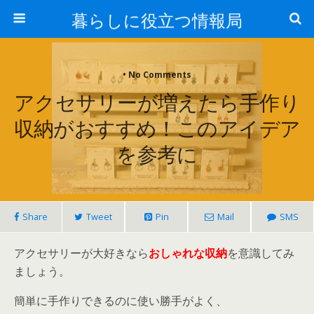
暮らしに役立つ情報局
• No Comments
アクセサリーが増えたら手作り
収納がおすすめ！このアイデア
を参考に
Share
Tweet
Pin
Mail
SMS
アクセサリーが大好きなら
おしゃれな収納
を意識してみ
ましょう。
簡単に手作りできるのに使い勝手がよく、