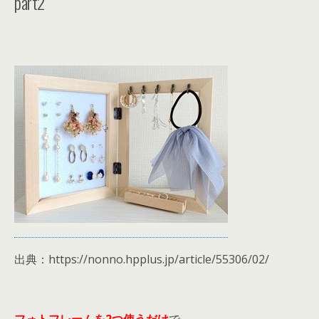
part2
出典：https://nonno.hpplus.jp/article/55306/02/