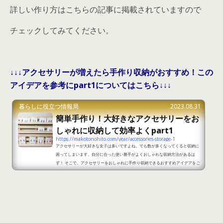
詳しい作り方はこちらの記事に掲載されていますので
チェックしてみてください。
↓↓↓アクセサリーが増えたら手作り収納がおすすめ！この
アイデアを参考にpart1についてはこちら↓↓↓
暮らしに役立つ情報局
2023.08.31
簡単手作り！大好きなアクセサリーをお
しゃれに収納して効率よくpart1
https://makotonohito.com/year/accessories-storage-1
アクセサリーが大好きな女子は多いですよね。でも数が多くなってくると収納に
困ってしまいます。自分に合った使い勝手がよくおしゃれな収納方法があるは
ず！ そこで、アクセサリーをおしゃれに手作り収納できるおすすめアイデアをご
紹介します。 簡単手作り！大好きなアクセサリーをおしゃれに収納して効率よく
part1 出典：https://ameblo.jp/ym2251/entry-12232613609.html ＜準備
するもの＞すのこレースシールはさみ洗濯ばさみグルーガン ＜作り方＞1.100均
のすのこを2つ用意して1つは分解しておきましょう。木...