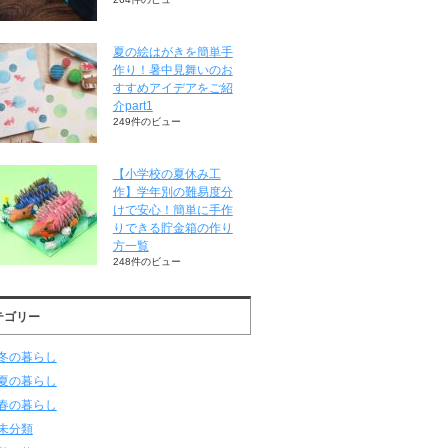
夏の絵はがきを簡単手
作り！暑中見舞いのお
すすめアイデアをご紹
介part1
249件のビュー
【小学校の夏休み工
作】学年別の難易度分
けで安心！簡単に手作
りできる貯金箱の作り
方一覧
248件のビュー
テゴリー
冬の暮らし
夏の暮らし
春の暮らし
未分類