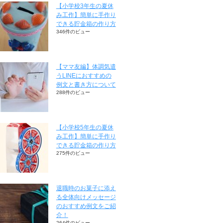
【小学校3年生の夏休
み工作】簡単に手作り
できる貯金箱の作り方
346件のビュー
【ママ友編】体調気遣
うLINEにおすすめの
例文と書き方について
288件のビュー
【小学校5年生の夏休
み工作】簡単に手作り
できる貯金箱の作り方
275件のビュー
退職時のお菓子に添え
る全体向けメッセージ
のおすすめ例文をご紹
介！
264件のビュー