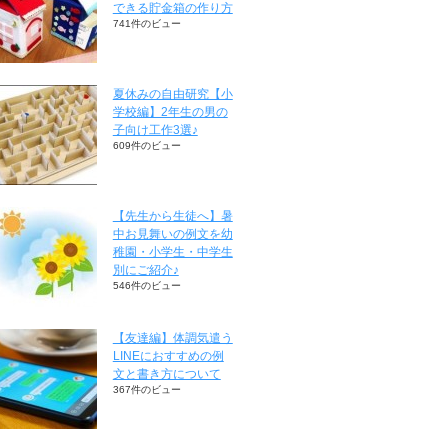
できる貯金箱の作り方
741件のビュー
夏休みの自由研究【小
学校編】2年生の男の
子向け工作3選♪
609件のビュー
【先生から生徒へ】暑
中お見舞いの例文を幼
稚園・小学生・中学生
別にご紹介♪
546件のビュー
【友達編】体調気遣う
LINEにおすすめの例
文と書き方について
367件のビュー