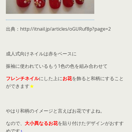
出典：http://itnail.jp/articles/oGURuf8p?page=2
成人式向けネイルは赤をベースに
振袖に使われているもう1色の色を組み合わせて
フレンチネイル
にした上に
お花
を飾ると和柄にすること
ができます
★
やはり和柄のイメージと言えばお花ですよね。
なので、
大小異なるお花
を貼り付けたデザインがおすす
めです
♪