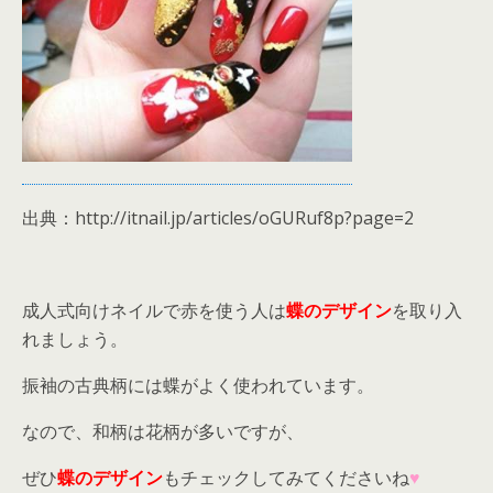
出典：http://itnail.jp/articles/oGURuf8p?page=2
成人式向けネイルで赤を使う人は
蝶のデザイン
を取り入
れましょう。
振袖の古典柄には蝶がよく使われています。
なので、和柄は花柄が多いですが、
ぜひ
蝶のデザイン
もチェックしてみてくださいね
♥