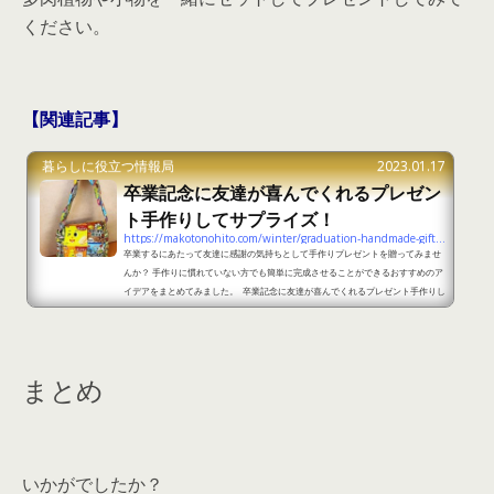
ください。
【関連記事】
暮らしに役立つ情報局
2023.01.17
卒業記念に友達が喜んでくれるプレゼン
ト手作りしてサプライズ！
https://makotonohito.com/winter/graduation-handmade-gift-summary
卒業するにあたって友達に感謝の気持ちとして手作りプレゼントを贈ってみませ
んか？ 手作りに慣れていない方でも簡単に完成させることができるおすすめのア
イデアをまとめてみました。 卒業記念に友達が喜んでくれるプレゼント手作りし
てサプライズ！part1 出典：https://original-smaphocase.com/magazine/
handmade-present-highschool 卒業の記念に手作りプレゼントを考えている
方におすすめのアイデアはお菓子バッグです。初めて手作りに挑戦する方でも挑
戦しやすいアイデアですし、アレンジも楽しむこと...
まとめ
いかがでしたか？