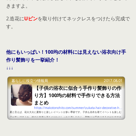
きますよ。
2.造花に
Uピン
を取り付けてネックレスをつけたら完成で
す。
他にもいっぱい！100均の材料には見えない浴衣向け手
作り髪飾りを一挙紹介！
↓↓↓
暮らしに役立つ情報局
2017.08.01
【子供の浴衣に似合う手作り髪飾りの作
り方】100均の材料で手作りできる方法
まとめ
https://makotonohito.com/summer/yukata-hair-decorative-handmade-100yen-material
夏と言えば、花火大火に夏祭りと楽しいイベントが多い季節です。子供も浴衣を着てイベントを楽しむ
子が多いですよね。他のお友達と差をつけたおしゃれを楽しむなら、髪飾りは手作りするのがおすすめ
です。100均にある材料を使うだけで、誰にでも簡単に髪飾りを手作りすることができます。そこで、
今回は子供の浴衣に似合う100均の材料で手作りできる髪飾りの作り方をまとめてみました。 子供の浴
衣に似合う髪飾りを100均の材料で手作りしよう1出典：http://www.icoro.com/201309057331.htm