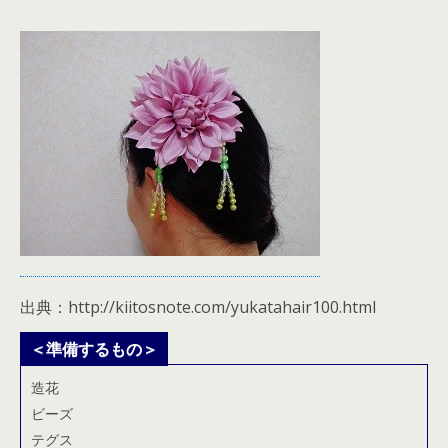
出典：http://kiitosnote.com/yukatahair100.html
＜準備するもの＞
造花
ビーズ
テグス