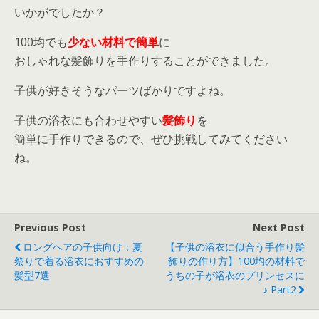
l 100均の造花やピアスを使った髪飾...
いかがでしたか？
100均でも
少ない材料で簡単
に
おしゃれな髪飾りを手作りすることができました。
子供が好きそうなパーツばかりですよね。
子供の浴衣にも合わせやすい
髪飾り
を
簡単に手作りできるので、ぜひ挑戦してみてください
ね。
Previous Post
Next Post
ロングヘアの子供向け：夏
【子供の浴衣に似合う手作り髪
祭りで着る浴衣におすすめの
飾りの作り方】100均の材料で
髪型7選
うちの子が浴衣のプリンセスに
♪ Part2