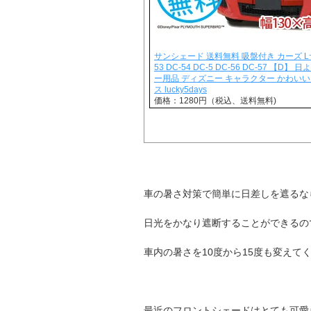
サンシェード 送料無料 吸盤付き カーズ L
53 DC-54 DC-5 DC-56 DC-57 【D】 
ー用品 ディズニー キャラクター かわいい
ス lucky5days
価格：1280円（税込、送料無料)
車の暑さ対策で簡単に日差しを遮るな
日光をかなり遮断することができるの
車内の暑さを10度から15度も変えて
最近のフロントシェードはとても可愛