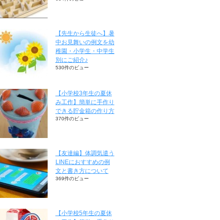
【先生から生徒へ】暑
中お見舞いの例文を幼
稚園・小学生・中学生
別にご紹介♪
530件のビュー
【小学校3年生の夏休
み工作】簡単に手作り
できる貯金箱の作り方
370件のビュー
【友達編】体調気遣う
LINEにおすすめの例
文と書き方について
369件のビュー
【小学校5年生の夏休