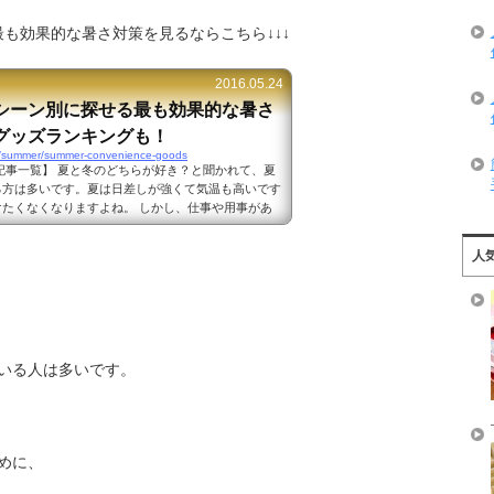
最も効果的な暑さ対策を見るならこちら↓↓↓
2016.05.24
シーン別に探せる最も効果的な暑さ
グッズランキングも！
m/summer/summer-convenience-goods
記事一覧】 夏と冬のどちらが好き？と聞かれて、夏
る方は多いです。夏は日差しが強くて気温も高いです
たくなくなりますよね。 しかし、仕事や用事があ
たくないなんて言っていられません。 夏の暑さ対
るのか、ぜひ試していただきたいことを紹介しますの
人
覚えて暑い夏を乗り切りましょう♪ 夏の暑さ対策1
くなってつらい車のお出かけを快適にするには？
いる人は多いです。
めに、