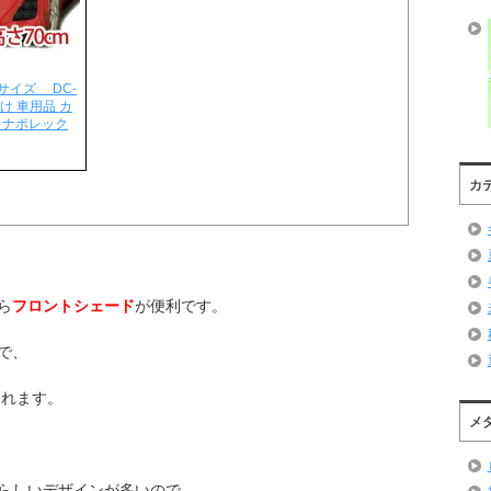
サイズ DC-
日よけ 車用品 カ
 ナポレック
カ
ら
フロントシェード
が便利です。
で、
くれます。
メ
らしいデザインが多いので、