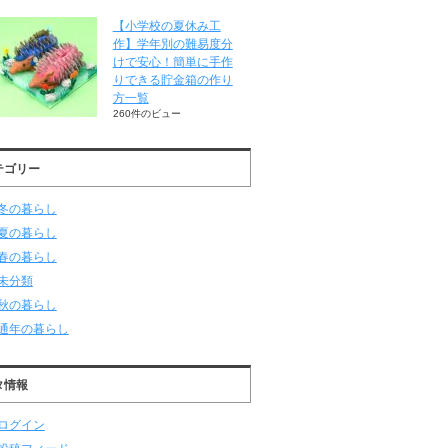
【小学校の夏休み工
作】学年別の難易度分
けで安心！簡単に手作
りできる貯金箱の作り
方一覧
260件のビュー
テゴリー
冬の暮らし
夏の暮らし
春の暮らし
未分類
秋の暮らし
通年の暮らし
タ情報
ログイン