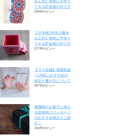
み工作】簡単に手作り
できる貯金箱の作り方
290件のビュー
【小学校2年生の夏休
み工作】簡単に手作り
できる貯金箱の作り方
277件のビュー
【ママ友編】体調気遣
うLINEにおすすめの
例文と書き方について
267件のビュー
退職時のお菓子に添え
る全体向けメッセージ
のおすすめ例文をご紹
介！
264件のビュー