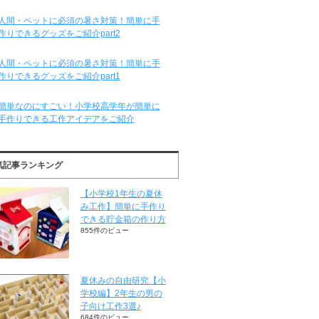
人間・ペットに必須の暑さ対策！簡単に手
作りできるグッズをご紹介part2
人間・ペットに必須の暑さ対策！簡単に手
作りできるグッズをご紹介part1
簡単なのにすごい！小学校高学年が簡単に
手作りできる工作アイデアをご紹介
気記事ランキング
【小学校1年生の夏休
み工作】簡単に手作り
できる貯金箱の作り方
855件のビュー
夏休みの自由研究【小
学校編】2年生の男の
子向け工作3選♪
684件のビュー