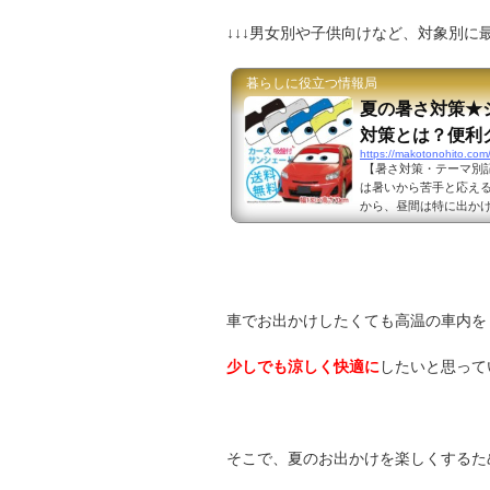
↓↓↓男女別や子供向けなど、対象別に
暮らしに役立つ情報局
夏の暑さ対策★
対策とは？便利
https://makotonohito.co
【暑さ対策・テーマ別
は暑いから苦手と応え
から、昼間は特に出かけ
るときは暑いから出かけ
策として何が考えられ
で、暑さ対策をバッチリ
車内の温度がすぐに高
&...
車でお出かけしたくても高温の車内を
少しでも涼しく快適に
したいと思って
そこで、夏のお出かけを楽しくするた