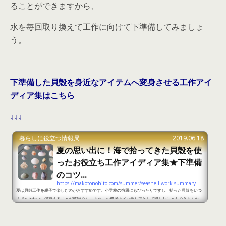
ることができますから、
水を毎回取り換えて工作に向けて下準備してみましょ
う。
下準備した貝殻を身近なアイテムへ変身させる工作アイ
ディア集はこちら
↓↓↓
暮らしに役立つ情報局
2019.06.18
夏の思い出に！海で拾ってきた貝殻を使
ったお役立ち工作アイディア集★下準備
のコツ...
https://makotonohito.com/summer/seashell-work-summary
夏は貝殻工作を親子で楽しむのがおすすめです。小学校の宿題にもぴったりですし、拾った貝殻をいつ
までもきれいに保存することが可能です。 また、お部屋のインテリアとして楽しむこともできますか
ら、ぜひ貝殻工作にチャレンジしてほしいです。ここからは貝殻を使った下準備からおすすめの工作ア
イディアをまとめてみました。 夏の思い出を作るなら海で拾ってきた貝殻を使って工作をするのがおす
すめpart1 出典：https://js-mama-onayamikaiketsu.com/1494.html 海で貝殻を拾って自宅に持