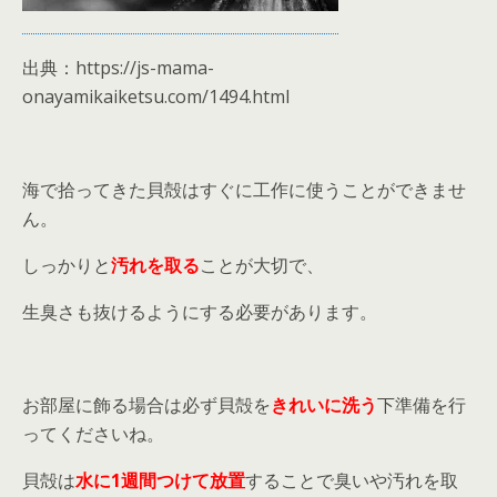
出典：https://js-mama-
onayamikaiketsu.com/1494.html
海で拾ってきた貝殻はすぐに工作に使うことができませ
ん。
しっかりと
汚れを取る
ことが大切で、
生臭さも抜けるようにする必要があります。
お部屋に飾る場合は必ず貝殻を
きれいに洗う
下準備を行
ってくださいね。
貝殻は
水に1週間つけて放置
することで臭いや汚れを取