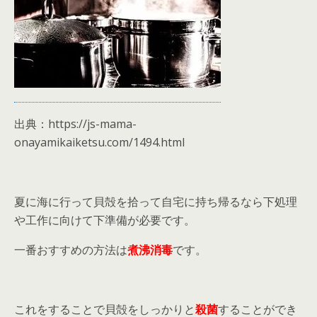
出典：https://js-mama-
onayamikaiketsu.com/1494.html
夏に海に行って貝殻を拾って自宅に持ち帰るなら下処理
や工作に向けて下準備が必要です。
一番おすすめの方法は
煮沸消毒
です。
これをすることで貝殻をしっかりと
殺菌
することができ