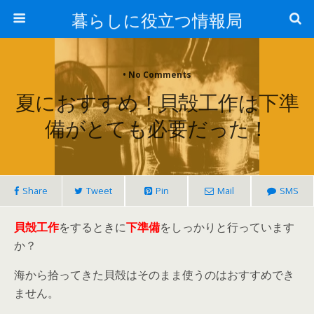
暮らしに役立つ情報局
• No Comments
夏におすすめ！貝殻工作は下準
備がとても必要だった！
Share
Tweet
Pin
Mail
SMS
貝殻工作
をするときに
下準備
をしっかりと行っています
か？
海から拾ってきた貝殻はそのまま使うのはおすすめでき
ません。