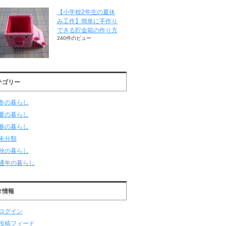
【小学校2年生の夏休
み工作】簡単に手作り
できる貯金箱の作り方
240件のビュー
テゴリー
冬の暮らし
夏の暮らし
春の暮らし
未分類
秋の暮らし
通年の暮らし
タ情報
ログイン
投稿フィード