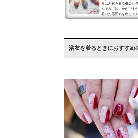
夏は浴衣を着る機会が
んでみてはいかがです
着いた雰囲気を出して
感が生まれておしゃれ
柄を使った浴衣にぴった
使った浴衣にぴったりなネイルデザ
5838206830454
す...
浴衣を着るときにおすすめ