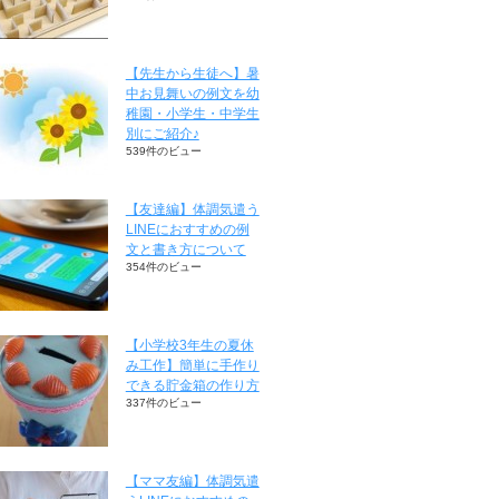
【先生から生徒へ】暑
中お見舞いの例文を幼
稚園・小学生・中学生
別にご紹介♪
539件のビュー
【友達編】体調気遣う
LINEにおすすめの例
文と書き方について
354件のビュー
【小学校3年生の夏休
み工作】簡単に手作り
できる貯金箱の作り方
337件のビュー
【ママ友編】体調気遣