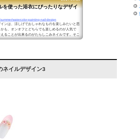
ルを使った浴衣にぴったりなデザイ
summer/watercolor-painting-nail-design
ザインは、涼しげでおしゃれなものを楽しみたいと思
しかも、オンオフとどちらでも楽しめるのが人気で
叶えることが出来るのがたらしこみネイルです。そこ
ネイルを使った浴衣にぴったりなデザインをまとめて
イルを使った浴衣にぴったりなデザイン1 出典：htt
ticles/4d0gdb45 クリアベースにたらしこみを取り入れたネイル
感じが出ていて、浴衣にもよく似合うデザインで...
のネイルデザイン3