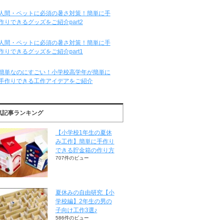
人間・ペットに必須の暑さ対策！簡単に手
作りできるグッズをご紹介part2
人間・ペットに必須の暑さ対策！簡単に手
作りできるグッズをご紹介part1
簡単なのにすごい！小学校高学年が簡単に
手作りできる工作アイデアをご紹介
気記事ランキング
【小学校1年生の夏休
み工作】簡単に手作り
できる貯金箱の作り方
707件のビュー
夏休みの自由研究【小
学校編】2年生の男の
子向け工作3選♪
586件のビュー