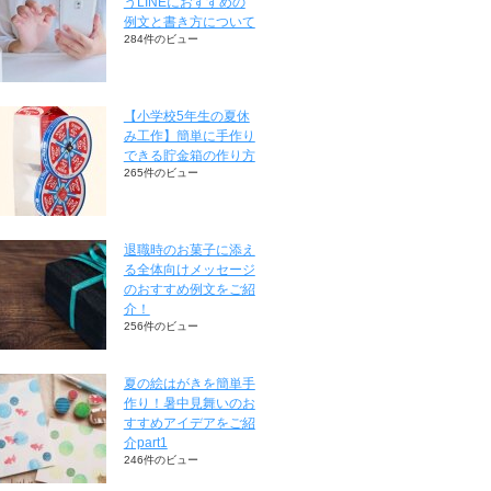
うLINEにおすすめの
例文と書き方について
284件のビュー
【小学校5年生の夏休
み工作】簡単に手作り
できる貯金箱の作り方
265件のビュー
退職時のお菓子に添え
る全体向けメッセージ
のおすすめ例文をご紹
介！
256件のビュー
夏の絵はがきを簡単手
作り！暑中見舞いのお
すすめアイデアをご紹
介part1
246件のビュー