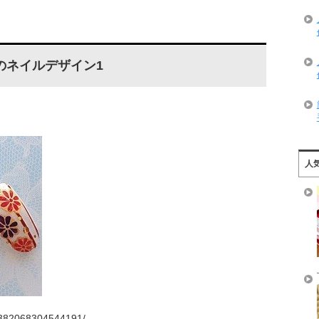
のネイルデザイン1
人
8382068304544191/