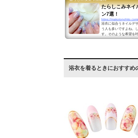
たらしこみネイ
ン7選！
https://makotonohito.com/
浴衣に似合うネイルデ
う人も多いですよね。
す。そのような希望を
で、今回はたらしこみ
みました。 たらしこみネ
ps://itnail.jp/ar
デザインです。涼しげな
浴衣を着るときにおすすめ