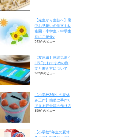
【先生から生徒へ】暑
中お見舞いの例文を幼
稚園・小学生・中学生
別にご紹介♪
543件のビュー
【友達編】体調気遣う
LINEにおすすめの例
文と書き方について
362件のビュー
【小学校3年生の夏休
み工作】簡単に手作り
できる貯金箱の作り方
359件のビュー
【小学校5年生の夏休