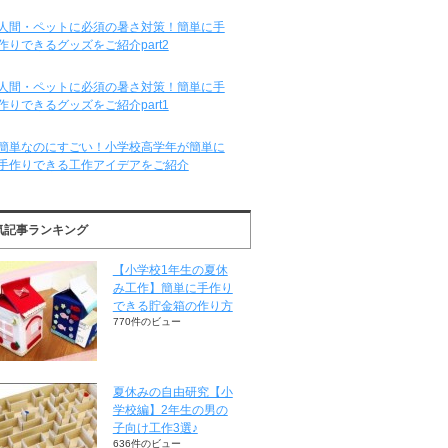
人間・ペットに必須の暑さ対策！簡単に手
作りできるグッズをご紹介part2
人間・ペットに必須の暑さ対策！簡単に手
作りできるグッズをご紹介part1
簡単なのにすごい！小学校高学年が簡単に
手作りできる工作アイデアをご紹介
気記事ランキング
【小学校1年生の夏休
み工作】簡単に手作り
できる貯金箱の作り方
770件のビュー
夏休みの自由研究【小
学校編】2年生の男の
子向け工作3選♪
636件のビュー