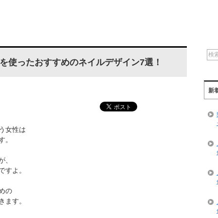
使ったおすすめのネイルデザイン7選！
新
う女性は
す。
が、
ですよ。
めの
きます。