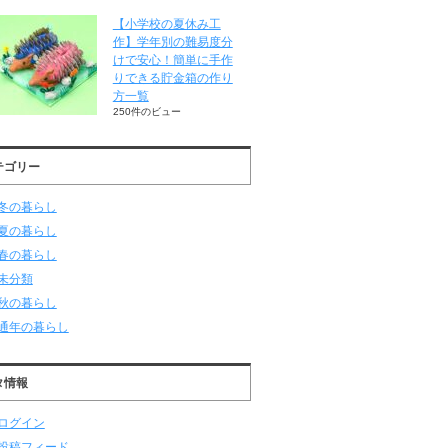
【小学校の夏休み工
作】学年別の難易度分
けで安心！簡単に手作
りできる貯金箱の作り
方一覧
250件のビュー
テゴリー
冬の暮らし
夏の暮らし
春の暮らし
未分類
秋の暮らし
通年の暮らし
タ情報
ログイン
投稿フィード