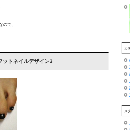
、
なので、
カ
フットネイルデザイン3
メ