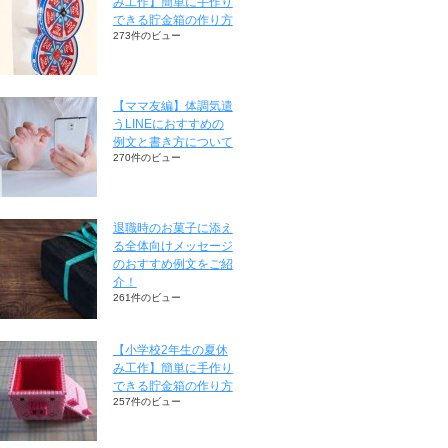
み工作】簡単に手作り
できる貯金箱の作り方
273件のビュー
【ママ友編】体調気遣
うLINEにおすすめの
例文と書き方について
270件のビュー
退職時のお菓子に添え
る全体向けメッセージ
のおすすめ例文をご紹
介！
261件のビュー
【小学校2年生の夏休
み工作】簡単に手作り
できる貯金箱の作り方
257件のビュー