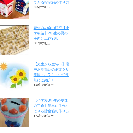
できる貯金箱の作り方
865件のビュー
夏休みの自由研究【小
学校編】2年生の男の
子向け工作3選♪
687件のビュー
【先生から生徒へ】暑
中お見舞いの例文を幼
稚園・小学生・中学生
別にご紹介♪
530件のビュー
【小学校3年生の夏休
み工作】簡単に手作り
できる貯金箱の作り方
371件のビュー