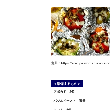
出典：https://erecipe.woman.excite.co.
＜準備するもの＞
アボカド 2個
バジルペースト 適量
トマト 4個