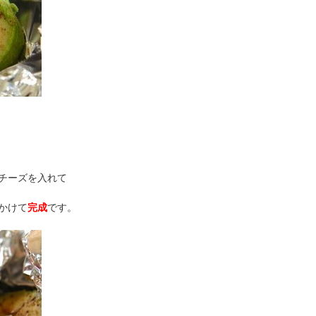
。
チーズを入れて
かけて
完成
です。