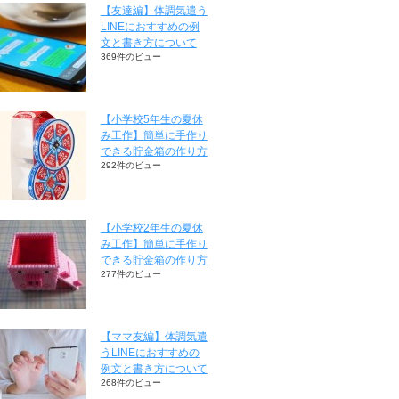
【友達編】体調気遣う
LINEにおすすめの例
文と書き方について
369件のビュー
【小学校5年生の夏休
み工作】簡単に手作り
できる貯金箱の作り方
292件のビュー
【小学校2年生の夏休
み工作】簡単に手作り
できる貯金箱の作り方
277件のビュー
【ママ友編】体調気遣
うLINEにおすすめの
例文と書き方について
268件のビュー