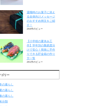
退職時のお菓子に添え
る全体向けメッセージ
のおすすめ例文をご紹
介！
264件のビュー
【小学校の夏休み工
作】学年別の難易度分
けで安心！簡単に手作
りできる貯金箱の作り
方一覧
261件のビュー
テゴリー
冬の暮らし
夏の暮らし
春の暮らし
未分類