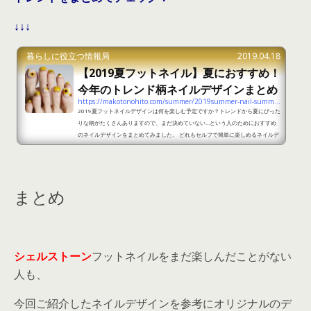
↓↓↓
暮らしに役立つ情報局
2019.04.18
【2019夏フットネイル】夏におすすめ！
今年のトレンド柄ネイルデザインまとめ
https://makotonohito.com/summer/2019summer-nail-summary
2019夏フットネイルデザインは何を楽しむ予定ですか？トレンドから夏にぴった
りな柄がたくさんありますので、まだ決めていない…という人のためにおすすめ
のネイルデザインをまとめてみました。 どれもセルフで簡単に楽しめるネイルデ
ザインばかりなので、ぜひチャレンジしてみてくださいね。 【2019夏フットネ
イル】トレンドから夏におすすめの柄のネイルデザインはこれ！part1 出典：htt
ps://maquia.hpplus.jp/topics/account/news/nail/GUmEAgA 2019夏ネイ
ルのトレンドカラーであるイエローを使って、フッ...
まとめ
シェルストーン
フットネイルをまだ楽しんだことがない
人も、
今回ご紹介したネイルデザインを参考にオリジナルのデ