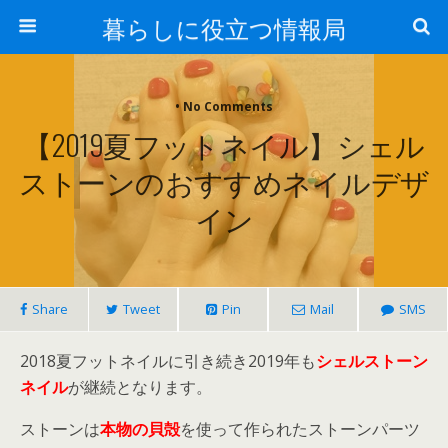
暮らしに役立つ情報局
• No Comments
【2019夏フットネイル】シェル
ストーンのおすすめネイルデザ
イン
Share
Tweet
Pin
Mail
SMS
2018夏フットネイルに引き続き2019年も
シェルストーン
ネイル
が継続となります。
ストーンは
本物の貝殻
を使って作られたストーンパーツ