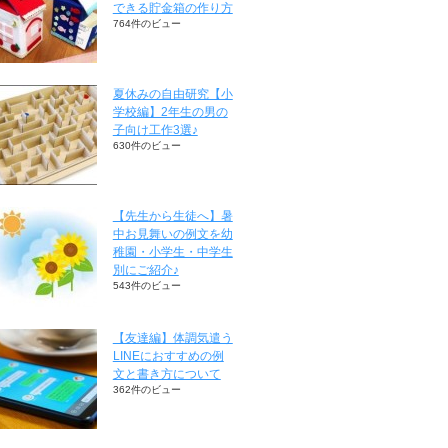
できる貯金箱の作り方
764件のビュー
夏休みの自由研究【小
学校編】2年生の男の
子向け工作3選♪
630件のビュー
【先生から生徒へ】暑
中お見舞いの例文を幼
稚園・小学生・中学生
別にご紹介♪
543件のビュー
【友達編】体調気遣う
LINEにおすすめの例
文と書き方について
362件のビュー