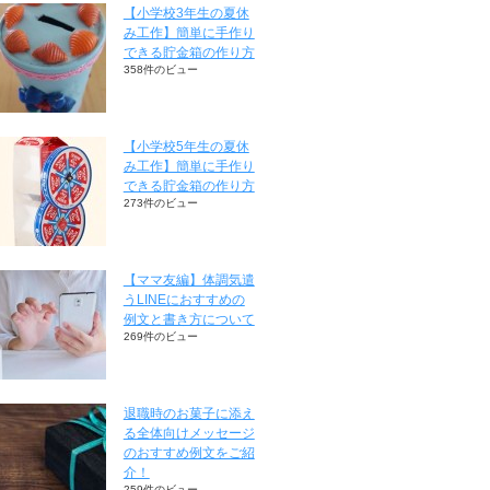
【小学校3年生の夏休
み工作】簡単に手作り
できる貯金箱の作り方
358件のビュー
【小学校5年生の夏休
み工作】簡単に手作り
できる貯金箱の作り方
273件のビュー
【ママ友編】体調気遣
うLINEにおすすめの
例文と書き方について
269件のビュー
退職時のお菓子に添え
る全体向けメッセージ
のおすすめ例文をご紹
介！
259件のビュー