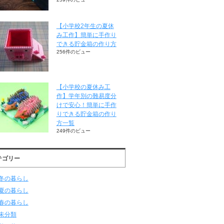
【小学校2年生の夏休
み工作】簡単に手作り
できる貯金箱の作り方
256件のビュー
【小学校の夏休み工
作】学年別の難易度分
けで安心！簡単に手作
りできる貯金箱の作り
方一覧
249件のビュー
テゴリー
冬の暮らし
夏の暮らし
春の暮らし
未分類