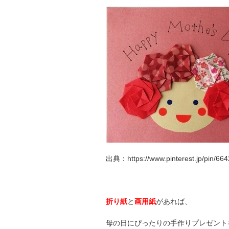
出典：https://www.pinterest.jp/pin/6
折り紙
と
画用紙
があれば、
母の日にぴったりの手作りプレゼント