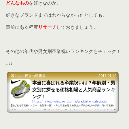
どんなもの
を好きなのか、
好きなブランドまではわからなかったとしても、
事前にある程度
リサーチ
しておきましょう。
その他の年代や男女別卒業祝いランキングもチェック！
↓↓↓
暮らしに役立つ情報局
2017.01.10
本当に喜ばれる卒業祝いは？年齢別・男
女別に探せる価格相場と人気商品ランキ
ング！
https://makotonohito.com/spring/graduation-celebration
【喜ばれる卒業祝い・テーマ別記事一覧】 3月に卒業を迎える親戚の子供や知人の子供に何か卒業祝い
を送りたいのだけれど、いったい何を送ったらよいか悩んでいる方はいらっしゃいませんか？ 本人に喜
んでもらいたいですから、適当なものを贈るというわけにはいきませんよね？ 喜んでもらえて、しかも
使ってもらえるおすすめの卒業祝いのランキングと相場、そして選ぶときの注意点について調べました
ので参考にしてください★ 喜ばれる卒業祝い1 小学生男子の場合 出典：http://item.rakuten.co.jp/v