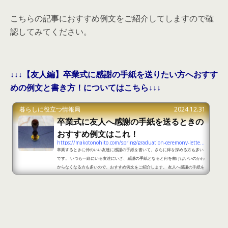
こちらの記事におすすめ例文をご紹介してしますので確
認してみてください。
↓↓↓【友人編】卒業式に感謝の手紙を送りたい方へおすす
めの例文と書き方！についてはこちら↓↓↓
暮らしに役立つ情報局
2024.12.31
卒業式に友人へ感謝の手紙を送るときの
おすすめ例文はこれ！
https://makotonohito.com/spring/graduation-ceremony-letter-5
卒業するときに仲のいい友達に感謝の手紙を書いて、さらに絆を深める方も多い
です。 いつも一緒にいる友達にいざ、感謝の手紙となると何を書けばいいのかわ
からなくなる方も多いので、おすすめ例文をご紹介します。 友人へ感謝の手紙を
書く時のポイントとは？ 書き方・友人と過ごした学校生活に感謝の気持ちを伝え
る・希望と応援のメッセージ・個人的なエピソードがあったらさらによい・友人
との絆を続けていけるようなメッセージ 注意点友人なので普段連絡を取り合って
いる流れで手紙を書いても大丈夫です...