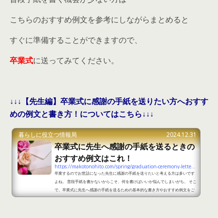
こちらのおすすめ例文を参考にしながらまとめると
すぐに準備することができますので、
卒業式
に送ってみてください。
↓↓↓【先生編】卒業式に感謝の手紙を送りたい方へおすす
めの例文と書き方！についてはこちら↓↓↓
暮らしに役立つ情報局
2024.12.31
卒業式に先生へ感謝の手紙を送るときの
おすすめ例文はこれ！
https://makotonohito.com/spring/graduation-ceremony-letter-3
卒業するのでお世話になった先生に感謝の手紙を送りたいと考える方は多いです
よね。 普段手紙を書かないからこそ、何を書けばいいか悩んでしまいがち。 そこ
で、卒業式に先生へ感謝の手紙を送るための基本的な書き方やおすすめ例文をご
紹介します。 先生へ感謝の手紙を書く時のポイントとは？ お世話になった先生
に感謝の手紙を書く際のポイントをご紹介します。気を付けなければいけないポ
イントがわかれば、自分の気持ちをきちんと伝えることができますのでチェック