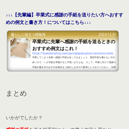
↓↓↓【先輩編】卒業式に感謝の手紙を送りたい方へおすす
めの例文と書き方！についてはこちら↓↓↓
暮らしに役立つ情報局
2024.12.31
卒業式に先輩へ感謝の手紙を送るときの
おすすめ例文はこれ！
https://makotonohito.com/spring/graduation-ceremony-letter-4
卒業してしまう先輩へ感謝の手紙を送ってみましょう。普段手紙を書かない方が
多いので、いざ手紙を準備すると戸惑いますよね。 そこで、卒業に向けて感謝の
手紙の書き方やおすすめ例文をご紹介しますので参考にしてみてください。 先輩
へ感謝の手紙を書く時のポイントとは？ 書き方・お世話になったことの感謝の気
持ちを伝える・尊敬しているところを伝える・今後の活躍のエールを送る 先輩と
過ごしてきたことを素直に手紙に表すのがおすすめです。卒業してしまう先輩を
喜ばせるためにも、先輩の門出を祝う...
まとめ
いかがでしたか？