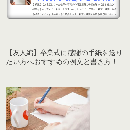
https://makotonohito.com/spring/graduation-ceremony-letter-1
学校生活でお世話になった後輩へ卒業式の日は感謝の手紙を送ってみませんか？
後輩もきっと喜んでくれること間違いなし！ そこで、卒業式に後輩へ感謝の手紙
を送るためのおすすめ例文をご紹介します。後輩へ感謝の手紙を書く時のポイン
トとは？ 書き方1.一緒に活動してきた感謝の言葉2.共に過ごした時の経験などエ
ピソード3.後輩への励ましの言葉4.自分が学んだアドバイス5.締めの挨拶 後輩へ
自分の経験や共に過ごした時間の感謝の気持ちを素直に表すことが大切です。 卒
業するにあたって、先輩からこのよう...
【友人編】卒業式に感謝の手紙を送り
たい方へおすすめの例文と書き方！