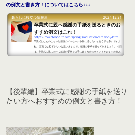
の例文と書き方！についてはこちら↓↓↓
暮らしに役立つ情報局
2024.12.31
卒業式に親へ感謝の手紙を送るときのお
すすめ例文はこれ！
https://makotonohito.com/spring/graduation-ceremony-letter-2
卒業式には心のこもった感謝のメッセージを親に送りたいと思う子も多いですよ
ね。 言葉では恥ずかしいと思いますので、感謝の手紙を贈ってみましょう。 今回
は、卒業式に親に向けて感謝の手紙を上手に書くためのポイントやおすすめ例文
をご紹介します。 親へ感謝の手紙を書く時のポイントとは？ 書き方1.感謝の言
葉を伝える2.苦労をかけてしまったお詫びの言葉もあり3.これからについて 卒業
を控えて親には素直に「ありがとう」と感謝の気持ちをストレートに手紙に書く
のがおすすめです。 面倒を...
【後輩編】卒業式に感謝の手紙を送り
たい方へおすすめの例文と書き方！