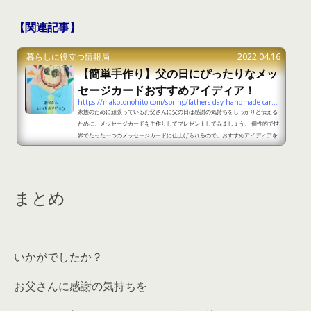
【関連記事】
暮らしに役立つ情報局
2022.04.16
【簡単手作り】父の日にぴったりなメッ
セージカードおすすめアイディア！
https://makotonohito.com/spring/fathers-day-handmade-card-summary
家族のために頑張っているお父さんに父の日は感謝の気持ちをしっかりと伝える
ために、メッセージカードを手作りしてプレゼントしてみましょう。 個性的で世
界でたった一つのメッセージカードに仕上げられるので、おすすめアイディアを
まとめました。 【簡単手作り】父の日にぴったりなメッセージカードおすすめア
イディア！part1 出典：https://kimegu.com/5419.html 父の日にプレゼント
するメッセージカードは子供だけでも簡単に手作りでき、色画用紙をフル活用し
てみましょう。似顔を取り入れるとお父さん...
まとめ
いかがでしたか？
お父さんに感謝の気持ちを