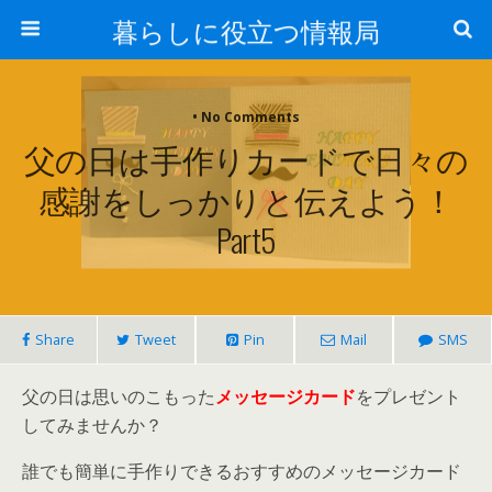
暮らしに役立つ情報局
• No Comments
父の日は手作りカードで日々の
感謝をしっかりと伝えよう！
Part5
Share
Tweet
Pin
Mail
SMS
父の日は思いのこもった
メッセージカード
をプレゼント
してみませんか？
誰でも簡単に手作りできるおすすめのメッセージカード