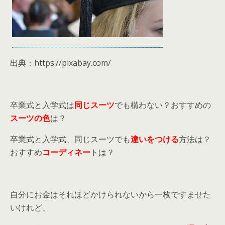
出典：https://pixabay.com/
卒業式と入学式は
同じスーツ
でも構わない？おすすめの
スーツの色
は？
卒業式と入学式、同じスーツでも
違いをつける
方法は？
おすすめ
コーディネー
トは？
自分にお金はそれほどかけられないから一枚ですませた
いけれど、