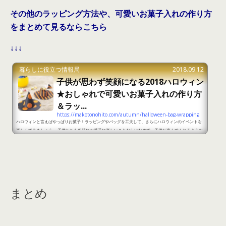
その他のラッピング方法や、可愛いお菓子入れの作り方
をまとめて見るならこちら
↓↓↓
暮らしに役立つ情報局
2018.09.12
子供が思わず笑顔になる2018ハロウィン
★おしゃれで可愛いお菓子入れの作り方
＆ラッ...
https://makotonohito.com/autumn/halloween-bag-wrapping
ハロウィンと言えばやっぱりお菓子！ラッピングやバッグを工夫して、さらにハロウィンのイベントを
楽しんでみましょう。 子供たちも仮装にお菓子に楽しいことだらけなので、子供が喜んでくれるような
ものを手作りして楽しんでみましょう。 そこで、ここからはハロウィンで配るお菓子のラッピングやバ
ッグのアイディアなどをまとめてみました。 【2018ハロウィン】お菓子のラッピングやバッグを簡単
に手作り！part1 出典：http://sakukurashi.com/halloween-wrapping/ ハロウィンで子供たちは
トリックオ...
まとめ