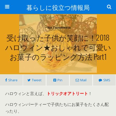
暮らしに役立つ情報局
• No Comments
受け取った子供が笑顔に！2018
ハロウィン★おしゃれで可愛い
お菓子のラッピング方法 Part1
Share
Tweet
Pin
Mail
SMS
ハロウィンと言えば、
トリックオアトリート
！
ハロウィンパーティーで子供たちにお菓子をたくさん配
ったり、