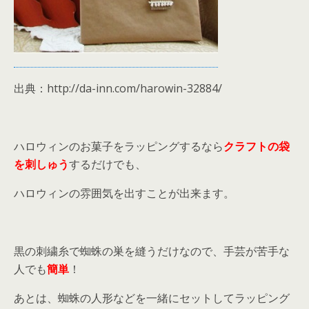
出典：http://da-inn.com/harowin-32884/
ハロウィンのお菓子をラッピングするなら
クラフトの袋
を刺しゅう
するだけでも、
ハロウィンの雰囲気を出すことが出来ます。
黒の刺繍糸で蜘蛛の巣を縫うだけなので、手芸が苦手な
人でも
簡単
！
あとは、蜘蛛の人形などを一緒にセットしてラッピング