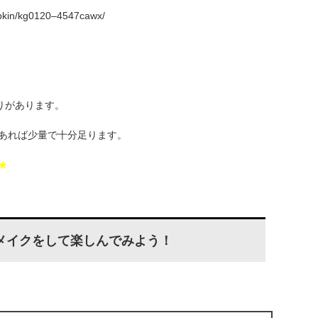
pkin/kg0120–4547cawx/
、
りがあります。
あれば少量で十分足ります。
★
メイクをして楽しんでみよう！