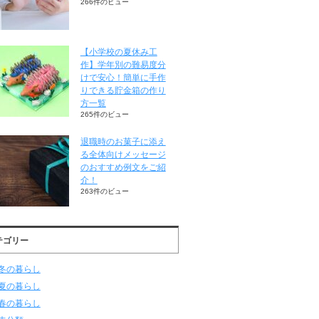
266件のビュー
【小学校の夏休み工
作】学年別の難易度分
けで安心！簡単に手作
りできる貯金箱の作り
方一覧
265件のビュー
退職時のお菓子に添え
る全体向けメッセージ
のおすすめ例文をご紹
介！
263件のビュー
テゴリー
冬の暮らし
夏の暮らし
春の暮らし