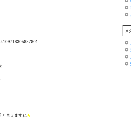
メ
144109718305887801
と
。
分と言えますね
★