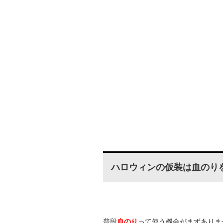
ハロウィンの仮装は血のり
普段
血のり
って使う機会がまずありま