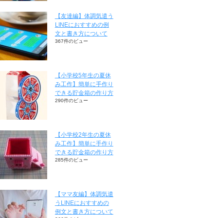
【友達編】体調気遣う
LINEにおすすめの例
文と書き方について
367件のビュー
【小学校5年生の夏休
み工作】簡単に手作り
できる貯金箱の作り方
290件のビュー
【小学校2年生の夏休
み工作】簡単に手作り
できる貯金箱の作り方
285件のビュー
【ママ友編】体調気遣
うLINEにおすすめの
例文と書き方について