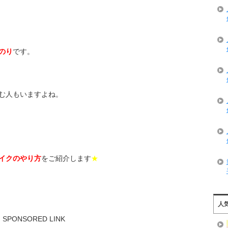
のり
です。
む人もいますよね。
イクのやり方
をご紹介します
★
人
SPONSORED LINK