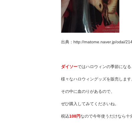
出典：http://matome.naver.jp/odai/2
ダイソー
ではハロウィンの季節になる
様々なハロウィングッズを販売します
その中に血のりがあるので、
ぜひ購入してみてくださいね。
税込
108円
なので今年使うだけなら十