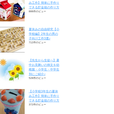
み工作】簡単に手作り
できる貯金箱の作り方
888件のビュー
夏休みの自由研究【小
学校編】2年生の男の
子向け工作3選♪
712件のビュー
【先生から生徒へ】暑
中お見舞いの例文を幼
稚園・小学生・中学生
別にご紹介♪
528件のビュー
【小学校3年生の夏休
み工作】簡単に手作り
できる貯金箱の作り方
372件のビュー