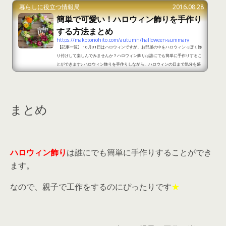
暮らしに役立つ情報局
2016.08.28
簡単で可愛い！ハロウィン飾りを手作り
する方法まとめ
https://makotonohito.com/autumn/halloween-summary
【記事一覧】 10月31日はハロウィンですが、お部屋の中をハロウィンっぽく飾
り付けして楽しんでみませんか？ハロウィン飾りは誰にでも簡単に手作りするこ
とができます♪ ハロウィン飾りを手作りしながら、ハロウィンの日まで気分を盛
り上げてみましょう。そこで、今回は簡単で可愛いハロウィン飾りを手作りする
方法をまとめてみました★ 身近にある材料を使ってハロウィン飾りを簡単に手作
りする方法 出典：http://www.interiordesignbox.com/?p=10108 トイレット
ペーパーの芯を使うだけで、ハロウィン飾...
まとめ
ハロウィン飾り
は誰にでも簡単に手作りすることができ
ます。
なので、親子で工作をするのにぴったりです
★