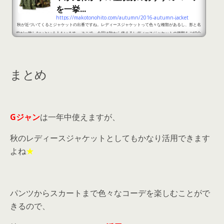
を一挙...
https://makotonohito.com/autumn/2016-autumn-jacket
秋が近づいてくるとジャケットの出番ですね。レディースジャケットって色々な種類があるし、形と名
前が一致しないという人もいます。 そこで、今回は秋から使えるレディースジャケットの種類をご紹介
します★ 秋から活躍するレディースジャケットの種類！ ミリタリージャケット 出典：http://zozo.j
p/ ミリタリージャケットというのは、ミリタリーが「軍隊」という意味を持っていて、実際に軍隊で使
用している軍服のデザインを取り入れたジャケットです。 よって、軍隊調のジャケットのことで、レ...
まとめ
Gジャン
は一年中使えますが、
秋のレディースジャケットとしてもかなり活用できます
よね
★
パンツからスカートまで色々なコーデを楽しむことがで
きるので、